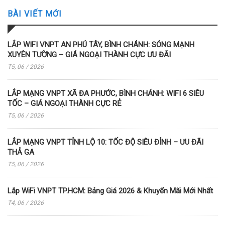
BÀI VIẾT MỚI
LẮP WIFI VNPT AN PHÚ TÂY, BÌNH CHÁNH: SÓNG MẠNH
XUYÊN TƯỜNG – GIÁ NGOẠI THÀNH CỰC ƯU ĐÃI
T5, 06 / 2026
LẮP MẠNG VNPT XÃ ĐA PHƯỚC, BÌNH CHÁNH: WIFI 6 SIÊU
TỐC – GIÁ NGOẠI THÀNH CỰC RẺ
T5, 06 / 2026
LẮP MẠNG VNPT TỈNH LỘ 10: TỐC ĐỘ SIÊU ĐỈNH – ƯU ĐÃI
THẢ GA
T5, 06 / 2026
Lắp WiFi VNPT TP.HCM: Bảng Giá 2026 & Khuyến Mãi Mới Nhất
T4, 06 / 2026