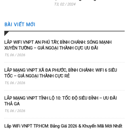
T3, 02 / 2024
BÀI VIẾT MỚI
LẮP WIFI VNPT AN PHÚ TÂY, BÌNH CHÁNH: SÓNG MẠNH
XUYÊN TƯỜNG – GIÁ NGOẠI THÀNH CỰC ƯU ĐÃI
T5, 06 / 2026
LẮP MẠNG VNPT XÃ ĐA PHƯỚC, BÌNH CHÁNH: WIFI 6 SIÊU
TỐC – GIÁ NGOẠI THÀNH CỰC RẺ
T5, 06 / 2026
LẮP MẠNG VNPT TỈNH LỘ 10: TỐC ĐỘ SIÊU ĐỈNH – ƯU ĐÃI
THẢ GA
T5, 06 / 2026
Lắp WiFi VNPT TP.HCM: Bảng Giá 2026 & Khuyến Mãi Mới Nhất