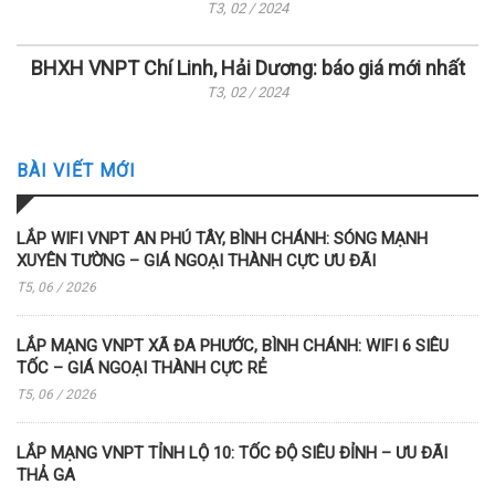
T3, 02 / 2024
BHXH VNPT Chí Linh, Hải Dương: báo giá mới nhất
T3, 02 / 2024
BÀI VIẾT MỚI
LẮP WIFI VNPT AN PHÚ TÂY, BÌNH CHÁNH: SÓNG MẠNH
XUYÊN TƯỜNG – GIÁ NGOẠI THÀNH CỰC ƯU ĐÃI
T5, 06 / 2026
LẮP MẠNG VNPT XÃ ĐA PHƯỚC, BÌNH CHÁNH: WIFI 6 SIÊU
TỐC – GIÁ NGOẠI THÀNH CỰC RẺ
T5, 06 / 2026
LẮP MẠNG VNPT TỈNH LỘ 10: TỐC ĐỘ SIÊU ĐỈNH – ƯU ĐÃI
THẢ GA