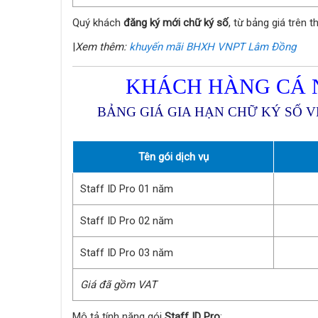
Quý khách
đăng ký mới chữ ký số
, từ bảng giá trên 
|
Xem thêm:
khuyến mãi BHXH VNPT Lâm Đồng
KHÁCH HÀNG CÁ 
BẢNG GIÁ GIA HẠN CHỮ KÝ SỐ 
Tên gói dịch vụ
Staff ID Pro 01 năm
Staff ID Pro 02 năm
Staff ID Pro 03 năm
Giá đã gồm VAT
Mô tả tính năng gói
Staff ID Pro
: