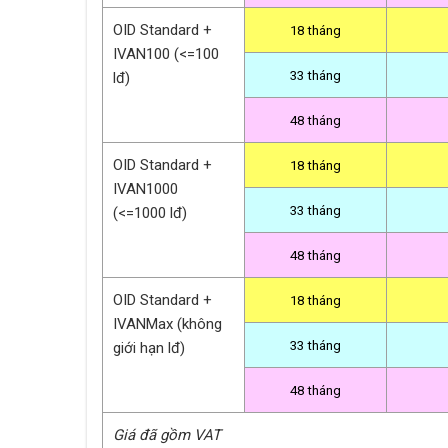
OID Standard +
18 tháng
IVAN100 (<=100
33 tháng
lđ)
48 tháng
OID Standard +
18 tháng
IVAN1000
33 tháng
(<=1000 lđ)
48 tháng
OID Standard +
18 tháng
IVANMax (không
33 tháng
giới hạn lđ)
48 tháng
Giá đã gồm VAT