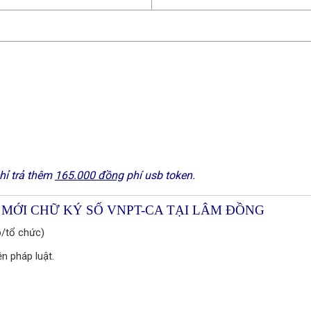
hỉ trả thêm
165.000 đồng
phí usb token.
 MỚI CHỮ KÝ SỐ VNPT-CA TẠI LÂM ĐỒNG
p/tổ chức)
n pháp luật.