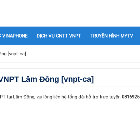
C VINAPHONE
DỊCH VỤ CNTT VNPT
TRUYỀN HÌNH MYTV
ng [vnpt-ca]
 VNPT Lâm Đồng [vnpt-ca]
T tại Lâm Đồng, vui lòng liên hệ tổng đài hỗ trợ trực tuyến
0816925