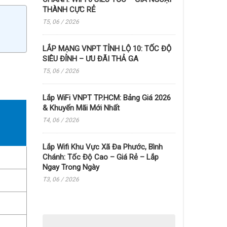
THÀNH CỰC RẺ
T5, 06 / 2026
LẮP MẠNG VNPT TỈNH LỘ 10: TỐC ĐỘ
SIÊU ĐỈNH – ƯU ĐÃI THẢ GA
T5, 06 / 2026
Lắp WiFi VNPT TP.HCM: Bảng Giá 2026
& Khuyến Mãi Mới Nhất
T4, 06 / 2026
Lắp Wifi Khu Vực Xã Đa Phước, Bình
Chánh: Tốc Độ Cao – Giá Rẻ – Lắp
Ngay Trong Ngày
T3, 06 / 2026