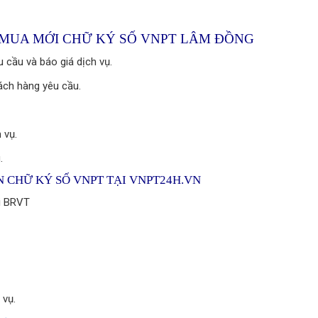
 MUA MỚI CHỮ KÝ SỐ VNPT LÂM ĐỒNG
 cầu và báo giá dịch vụ.
hách hàng yêu cầu.
 vụ.
.
ẠN CHỮ KÝ SỐ VNPT TẠI VNPT24H.VN
ại BRVT
 vụ.