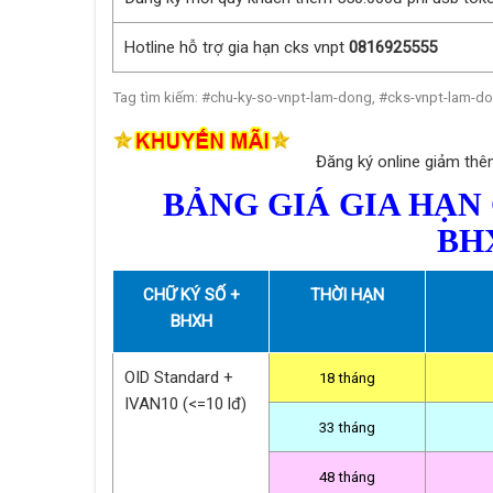
Hotline hỗ trợ gia hạn cks vnpt
0816925555
Tag tìm kiếm: #chu-ky-so-vnpt-lam-dong, #cks-vnpt-lam-d
Đăng ký online giảm th
BẢNG GIÁ GIA HẠN
BH
CHỮ KÝ SỐ +
THỜI HẠN
BHXH
OID Standard +
18 tháng
IVAN10 (<=10 lđ)
33 tháng
48 tháng