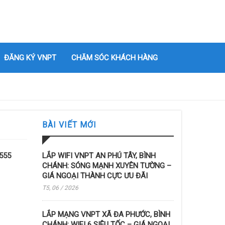
ĐĂNG KÝ VNPT
CHĂM SÓC KHÁCH HÀNG
BÀI VIẾT MỚI
555
LẮP WIFI VNPT AN PHÚ TÂY, BÌNH
CHÁNH: SÓNG MẠNH XUYÊN TƯỜNG –
GIÁ NGOẠI THÀNH CỰC ƯU ĐÃI
T5, 06 / 2026
LẮP MẠNG VNPT XÃ ĐA PHƯỚC, BÌNH
CHÁNH: WIFI 6 SIÊU TỐC – GIÁ NGOẠI