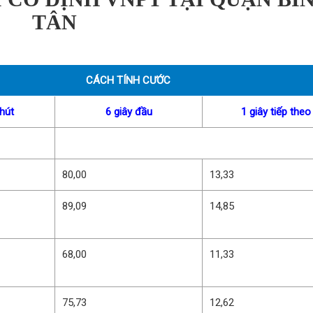
TÂN
CÁCH TÍNH CƯỚC
hút
6 giây đầu
1 giây tiếp theo
80,00
13,33
89,09
14,85
68,00
11,33
75,73
12,62