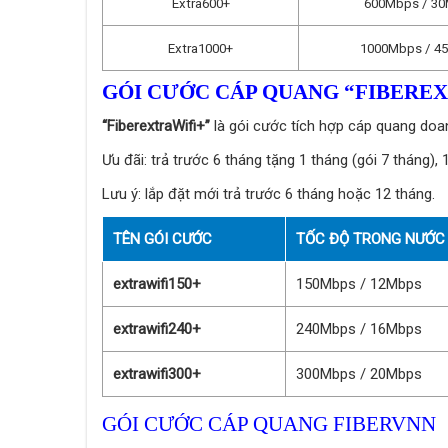
Extra600+
600Mbps / 3
Extra1000+
1000Mbps / 4
GÓI CƯỚC CÁP QUANG “FIBEREX
“FiberextraWifi+”
là gói cước tích hợp cáp quang doa
Ưu đãi: trả trước 6 tháng tặng 1 tháng (gói 7 tháng), 
Lưu ý: lắp đặt mới trả trước 6 tháng hoặc 12 tháng.
TÊN GÓI CƯỚC
TỐC ĐỘ TRONG NƯỚC 
extrawifi150+
150Mbps / 12Mbps
extrawifi240+
240Mbps / 16Mbps
extrawifi300+
300Mbps / 20Mbps
GÓI CƯỚC CÁP QUANG FIBERVNN