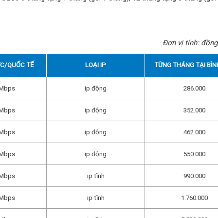
Đơn vị tính: đồng
ỚC/QUỐC TẾ
LOẠI IP
TỪNG THÁNG TẠI BÌN
2Mbps
ip động
286.000
2Mbps
ip động
352.000
5Mbps
ip động
462.000
6Mbps
ip động
550.000
0Mbps
ip tĩnh
990.000
4Mbps
ip tĩnh
1.760.000