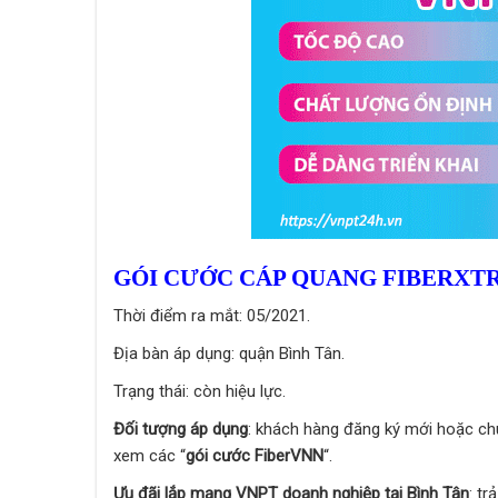
GÓI CƯỚC CÁP QUANG FIBERXT
Thời điểm ra mắt: 05/2021.
Địa bàn áp dụng: quận Bình Tân.
Trạng thái: còn hiệu lực.
Đối tượng áp dụng
: khách hàng đăng ký mới hoặc ch
xem các “
gói cước FiberVNN
“.
Ưu đãi lắp mạng VNPT doanh nghiệp tại Bình Tân
: tr