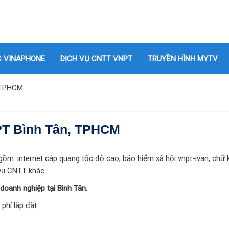
C VINAPHONE
DỊCH VỤ CNTT VNPT
TRUYỀN HÌNH MYTV
, TPHCM
PT Bình Tân, TPHCM
ồm: internet cáp quang tốc độ cao, bảo hiểm xã hội vnpt-ivan, chữ 
 vụ CNTT khác.
oanh nghiệp tại Bình Tân
:
phí lắp đặt.