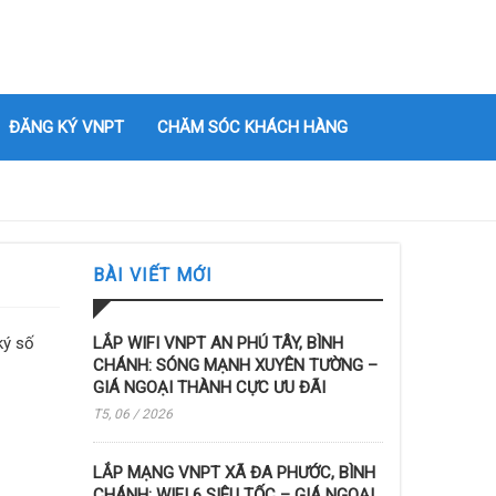
ĐĂNG KÝ VNPT
CHĂM SÓC KHÁCH HÀNG
BÀI VIẾT MỚI
ký số
LẮP WIFI VNPT AN PHÚ TÂY, BÌNH
CHÁNH: SÓNG MẠNH XUYÊN TƯỜNG –
GIÁ NGOẠI THÀNH CỰC ƯU ĐÃI
T5, 06 / 2026
LẮP MẠNG VNPT XÃ ĐA PHƯỚC, BÌNH
CHÁNH: WIFI 6 SIÊU TỐC – GIÁ NGOẠI