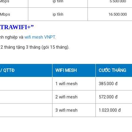
0Mbps
ip tĩnh
5.500.000
5Mbps
ip tĩnh
16.500.000
TRAWIFI+”
nh nghiệp và
wifi mesh VNPT
.
12 tháng tặng 3 tháng (gói 15 tháng).
/ QTTĐ
WIFI MESH
CƯỚC THÁNG
1 wifi mesh
385.000 đ
2 wifi mesh
572.000 đ
3 wifi mesh
1.023.000 đ