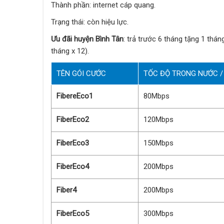
Thành phần: internet cáp quang.
Trạng thái: còn hiệu lực.
Ưu đãi huyện Bình Tân
: trả trước 6 tháng tặng 1 thá
tháng x 12).
TÊN GÓI CƯỚC
TỐC ĐỘ TRONG NƯỚC /
FibereEco1
80Mbps
FiberEco2
120Mbps
FiberEco3
150Mbps
FiberEco4
200Mbps
Fiber4
200Mbps
FiberEco5
300Mbps