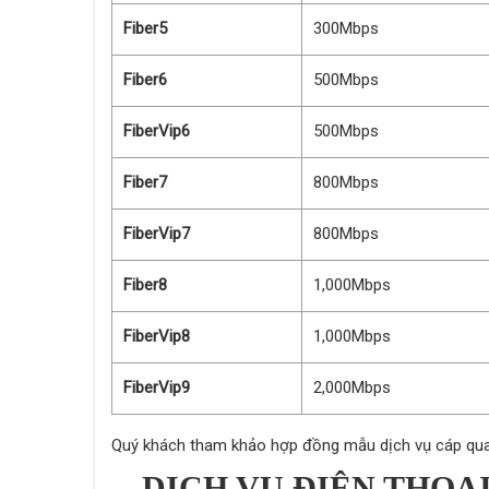
Fiber5
300Mbps
Fiber6
500Mbps
FiberVip6
500Mbps
Fiber7
800Mbps
FiberVip7
800Mbps
Fiber8
1,000Mbps
FiberVip8
1,000Mbps
FiberVip9
2,000Mbps
Quý khách tham khảo hợp đồng mẫu dịch vụ cáp q
DỊCH VỤ ĐIỆN THOẠI