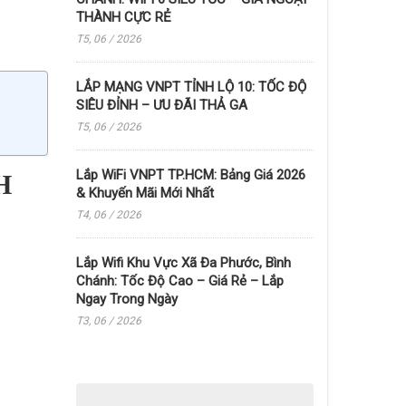
THÀNH CỰC RẺ
T5, 06 / 2026
LẮP MẠNG VNPT TỈNH LỘ 10: TỐC ĐỘ
SIÊU ĐỈNH – ƯU ĐÃI THẢ GA
T5, 06 / 2026
Lắp WiFi VNPT TP.HCM: Bảng Giá 2026
H
& Khuyến Mãi Mới Nhất
T4, 06 / 2026
Lắp Wifi Khu Vực Xã Đa Phước, Bình
Chánh: Tốc Độ Cao – Giá Rẻ – Lắp
Ngay Trong Ngày
T3, 06 / 2026