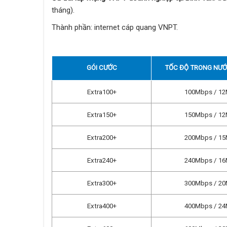
tháng).
Thành phần: internet cáp quang VNPT.
GÓI CƯỚC
TỐC ĐỘ TRONG NƯ
Extra100+
100Mbps / 1
Extra150+
150Mbps / 1
Extra200+
200Mbps / 1
Extra240+
240Mbps / 1
Extra300+
300Mbps / 2
Extra400+
400Mbps / 2