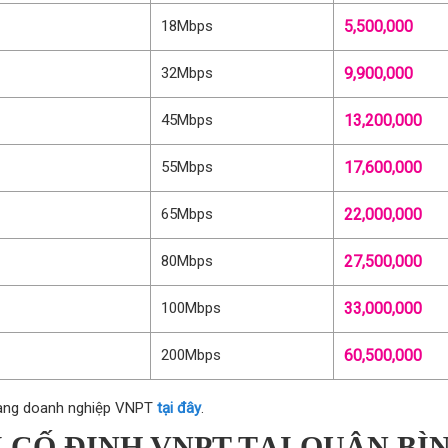
18Mbps
5,500,000
32Mbps
9,900,000
45Mbps
13,200,000
55Mbps
17,600,000
65Mbps
22,000,000
80Mbps
27,500,000
100Mbps
33,000,000
200Mbps
60,500,000
uang doanh nghiệp VNPT
tại đây
.
 CỐ ĐỊNH VNPT TẠI QUẬN BÌ