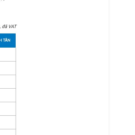
, đã VAT
H TÂN