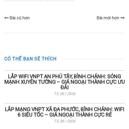
Bài cũ hơn
Bài mới hơn
CÓ THỂ BẠN SẼ THÍCH
LẮP WIFI VNPT AN PHÚ TÂY, BÌNH CHÁNH: SÓNG
MẠNH XUYÊN TƯỜNG – GIÁ NGOẠI THÀNH CỰC ƯU
ĐÃI
T5, 06 / 2026
LẮP MẠNG VNPT XÃ ĐA PHƯỚC, BÌNH CHÁNH: WIFI
6 SIÊU TỐC – GIÁ NGOẠI THÀNH CỰC RẺ
T5, 06 / 2026