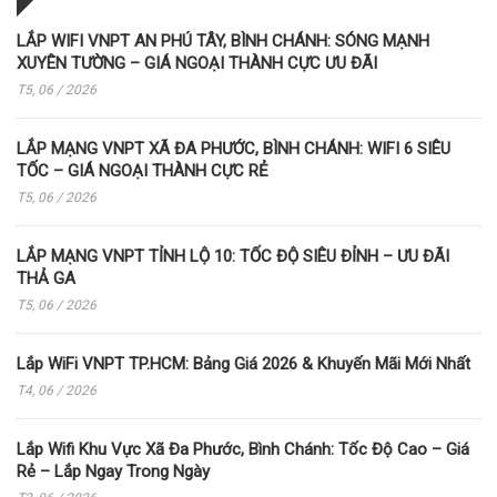
LẮP WIFI VNPT AN PHÚ TÂY, BÌNH CHÁNH: SÓNG MẠNH
XUYÊN TƯỜNG – GIÁ NGOẠI THÀNH CỰC ƯU ĐÃI
T5, 06 / 2026
LẮP MẠNG VNPT XÃ ĐA PHƯỚC, BÌNH CHÁNH: WIFI 6 SIÊU
TỐC – GIÁ NGOẠI THÀNH CỰC RẺ
T5, 06 / 2026
LẮP MẠNG VNPT TỈNH LỘ 10: TỐC ĐỘ SIÊU ĐỈNH – ƯU ĐÃI
THẢ GA
T5, 06 / 2026
Lắp WiFi VNPT TP.HCM: Bảng Giá 2026 & Khuyến Mãi Mới Nhất
T4, 06 / 2026
Lắp Wifi Khu Vực Xã Đa Phước, Bình Chánh: Tốc Độ Cao – Giá
Rẻ – Lắp Ngay Trong Ngày