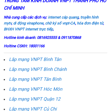
TRUNG TÂM KINH DOANH VNPT THÀNH PHỐ HỒ
CHÍ MINH
Nhà cung cấp các dịch vụ:
internet cáp quang
,
truyền hình
mytv
,
di động vinaphone
,
chữ ký số vnpt-CA
,
hóa đơn điện tử
,
BHXH VNPT
internet trực tiếp
,
Hotline kinh doanh: 0816925555 & 0911870868
Holtine CSKH: 18001166
Lắp mạng VNPT Bình Tân
Lắp mạng VNPT Bình Chánh
Lắp mạng VNPT Tân Bình
Lắp mạng VNPT Hóc Môn
Lắp mạng VNPT Quận 12
Lắp mạng VNPT Củ Chi