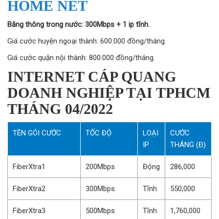
HOME NET
Băng thông trong nước: 300Mbps + 1 ip tĩnh.
Giá cước huyện ngoại thành: 600.000 đồng/tháng.
Giá cước quận nội thành: 800.000 đồng/tháng.
INTERNET CÁP QUANG
DOANH NGHIỆP TẠI TPHCM
THÁNG 04/2022
TÊN GÓI CƯỚC
TỐC ĐỘ
LOẠI
CƯỚC
IP
THÁNG (Đ)
FiberXtra1
200Mbps
Động
286,000
FiberXtra2
300Mbps
Tĩnh
550,000
FiberXtra3
500Mbps
Tĩnh
1,760,000