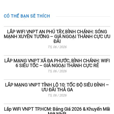
CÓ THỂ BẠN SẼ THÍCH
LẮP WIFI VNPT AN PHÚ TÂY, BÌNH CHÁNH: SÓNG
MẠNH XUYÊN TƯỜNG – GIÁ NGOẠI THÀNH CỰC ƯU
ĐÃI
T5, 06 / 2026
LẮP MẠNG VNPT XÃ ĐA PHƯỚC, BÌNH CHÁNH: WIFI
6 SIÊU TỐC – GIÁ NGOẠI THÀNH CỰC RẺ
T5, 06 / 2026
LẮP MẠNG VNPT TỈNH LỘ 10: TỐC ĐỘ SIÊU ĐỈNH –
ƯU ĐÃI THẢ GA
T5, 06 / 2026
Lắp WiFi VNPT TP.HCM: Bảng Giá 2026 & Khuyến Mãi
Mới Nhất