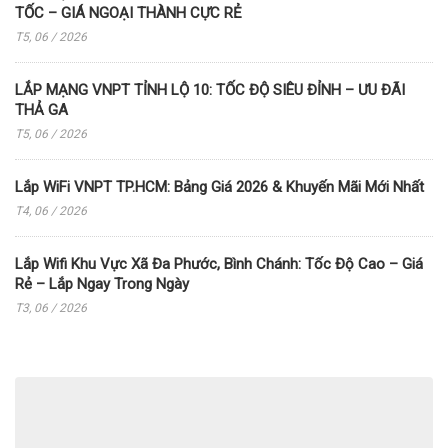
TỐC – GIÁ NGOẠI THÀNH CỰC RẺ
T5, 06 / 2026
LẮP MẠNG VNPT TỈNH LỘ 10: TỐC ĐỘ SIÊU ĐỈNH – ƯU ĐÃI
THẢ GA
T5, 06 / 2026
Lắp WiFi VNPT TP.HCM: Bảng Giá 2026 & Khuyến Mãi Mới Nhất
T4, 06 / 2026
Lắp Wifi Khu Vực Xã Đa Phước, Bình Chánh: Tốc Độ Cao – Giá
Rẻ – Lắp Ngay Trong Ngày
T3, 06 / 2026