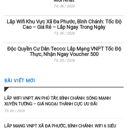
T4, 06 / 2026
Lắp Wifi Khu Vực Xã Đa Phước, Bình Chánh: Tốc Độ
Cao – Giá Rẻ – Lắp Ngay Trong Ngày
T3, 06 / 2026
Độc Quyền Cư Dân Tecco: Lắp Mạng VNPT Tốc Độ
Thực, Nhận Ngay Voucher 500
T5, 05 / 2026
BÀI VIẾT MỚI
LẮP WIFI VNPT AN PHÚ TÂY, BÌNH CHÁNH: SÓNG MẠNH
XUYÊN TƯỜNG – GIÁ NGOẠI THÀNH CỰC ƯU ĐÃI
T5, 06 / 2026
LẮP MẠNG VNPT XÃ ĐA PHƯỚC, BÌNH CHÁNH: WIFI 6 SIÊU