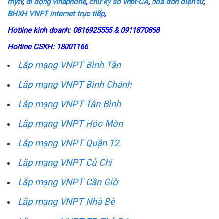
mytv
,
di động vinaphone
,
chữ ký số vnpt-CA
,
hóa đơn điện tử
,
BHXH VNPT
internet trực tiếp
,
Hotline kinh doanh: 0816925555 & 0911870868
Holtine CSKH: 18001166
Lắp mạng VNPT Bình Tân
Lắp mạng VNPT Bình Chánh
Lắp mạng VNPT Tân Bình
Lắp mạng VNPT Hóc Môn
Lắp mạng VNPT Quận 12
Lắp mạng VNPT Củ Chi
Lắp mạng VNPT Cần Giờ
Lắp mạng VNPT Nhà Bè