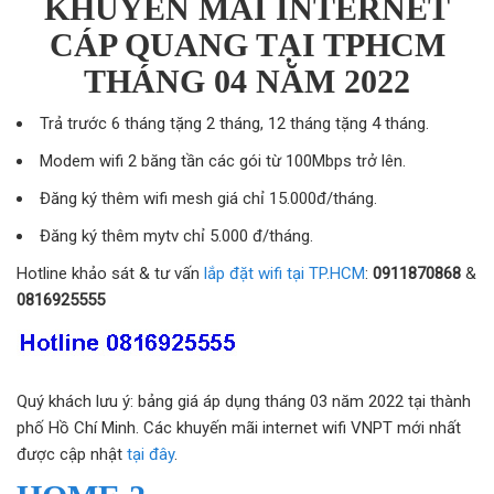
KHUYẾN MÃI INTERNET
CÁP QUANG TẠI TPHCM
THÁNG 04 NĂM 2022
Trả trước 6 tháng tặng 2 tháng, 12 tháng tặng 4 tháng.
Modem wifi 2 băng tần các gói từ 100Mbps trở lên.
Đăng ký thêm wifi mesh giá chỉ 15.000đ/tháng.
Đăng ký thêm mytv chỉ 5.000 đ/tháng.
Hotline khảo sát & tư vấn
lắp đặt wifi tại TP.HCM
:
0911870868
&
0816925555
Quý khách lưu ý: bảng giá áp dụng tháng 03 năm 2022 tại thành
phố Hồ Chí Minh. Các khuyến mãi internet wifi VNPT mới nhất
được cập nhật
tại đây
.