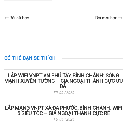
Bài cũ hơn
Bài mới hơn
CÓ THỂ BẠN SẼ THÍCH
LẮP WIFI VNPT AN PHÚ TÂY, BÌNH CHÁNH: SÓNG
MẠNH XUYÊN TƯỜNG – GIÁ NGOẠI THÀNH CỰC ƯU
ĐÃI
T5, 06 / 2026
LẮP MẠNG VNPT XÃ ĐA PHƯỚC, BÌNH CHÁNH: WIFI
6 SIÊU TỐC – GIÁ NGOẠI THÀNH CỰC RẺ
T5, 06 / 2026