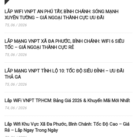
LẮP WIFI VNPT AN PHÚ TÂY, BÌNH CHÁNH: SÓNG MẠNH
XUYÊN TƯỜNG – GIÁ NGOẠI THÀNH CỰC ƯU ĐÃI
T5, 06 / 2026
LẮP MẠNG VNPT XÃ ĐA PHƯỚC, BÌNH CHÁNH: WIFI 6 SIÊU
TỐC – GIÁ NGOẠI THÀNH CỰC RẺ
T5, 06 / 2026
LẮP MẠNG VNPT TỈNH LỘ 10: TỐC ĐỘ SIÊU ĐỈNH – ƯU ĐÃI
THẢ GA
T5, 06 / 2026
Lắp WiFi VNPT TP.HCM: Bảng Giá 2026 & Khuyến Mãi Mới Nhất
T4, 06 / 2026
Lắp Wifi Khu Vực Xã Đa Phước, Bình Chánh: Tốc Độ Cao – Giá
Rẻ – Lắp Ngay Trong Ngày