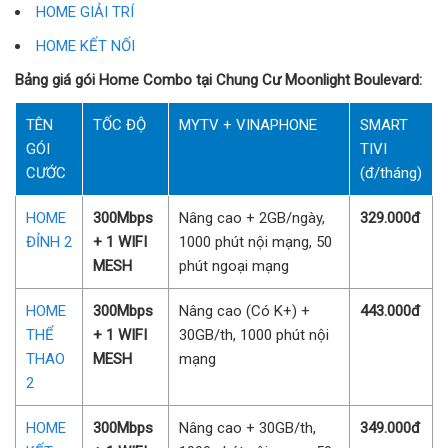
HOME GIẢI TRÍ
HOME KẾT NỐI
Bảng giá gói Home Combo tại Chung Cư Moonlight Boulevard:
TÊN
TỐC ĐỘ
MYTV + VINAPHONE
SMART
GÓI
TIVI
CƯỚC
(đ/tháng)
HOME
300Mbps
Nâng cao + 2GB/ngày,
329.000đ
ĐỈNH 2
+ 1 WIFI
1000 phút nội mạng, 50
MESH
phút ngoại mạng
HOME
300Mbps
Nâng cao (Có K+) +
443.000đ
THỂ
+ 1 WIFI
30GB/th, 1000 phút nội
THAO
MESH
mạng
2
HOME
300Mbps
Nâng cao + 30GB/th,
349.000đ