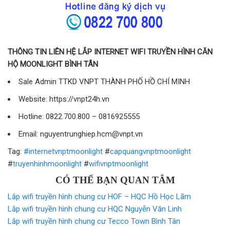
THÔNG TIN LIÊN HỆ LẮP INTERNET WIFI TRUYỀN HÌNH CĂN
HỘ MOONLIGHT BÌNH TÂN
Sale Admin TTKD VNPT THÀNH PHỐ HỒ CHÍ MINH
Website: https://vnpt24h.vn
Hotline: 0822.700.800 – 0816925555
Email: nguyentrunghiep.hcm@vnpt.vn
Tag:
#internetvnptmoonlight
#
capquangvnptmoonlight
#
truyenhinhmoonlight
#
wifivnptmoonlight
CÓ THỂ BẠN QUAN TÂM
Lắp wifi truyền hình chung cư HOF – HQC Hồ Học Lãm
Lắp wifi truyền hình chung cư HQC Nguyễn Văn Linh
Lắp wifi truyền hình chung cư Tecco Town Bình Tân