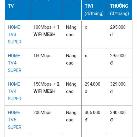
TV
TIVI
THƯỜNG
(đ/tháng)
(đ/tháng)
HOME
100Mbps +
1
Nâng
x
295.000
TV3
WIFI MESH
cao
đ
SUPER
HOME
150Mbps
Nâng
x
295.000
TV4
cao
đ
SUPER
HOME
150Mbps +
2
Nâng
294.000
329.000
TV4
WIFI MESH
cao
đ
đ
SUPER
HOME
200Mbps
Nâng
305.000
340.000
TV5
cao
đ
đ
SUPER