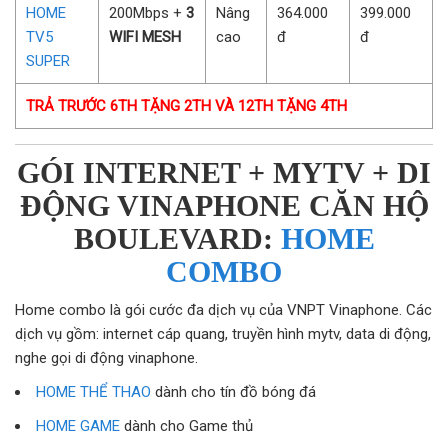
HOME
200Mbps +
3
Nâng
364.000
399.000
TV5
WIFI MESH
cao
đ
đ
SUPER
TRẢ TRƯỚC 6TH TẶNG 2TH VÀ 12TH TẶNG 4TH
GÓI INTERNET + MYTV + DI
ĐỘNG VINAPHONE CĂN HỘ
BOULEVARD:
HOME
COMBO
Home combo là gói cước đa dịch vụ của VNPT Vinaphone. Các
dịch vụ gồm: internet cáp quang, truyền hình mytv, data di động,
nghe gọi di động vinaphone.
HOME THỂ THAO
dành cho tín đồ bóng đá
HOME GAME
dành cho Game thủ