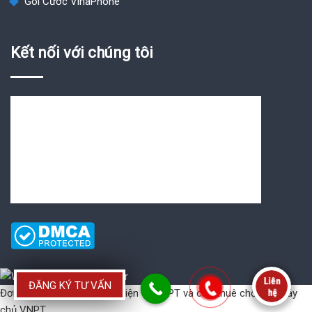
Gói Cước VinaPhone
Kết nối với chúng tôi
ĐĂNG KÝ TƯ VẤN
Đơn vị cung cấp
Hóa đơn điện tử VNPT
và
cho thuê chổ đặt máy
chủ VNPT