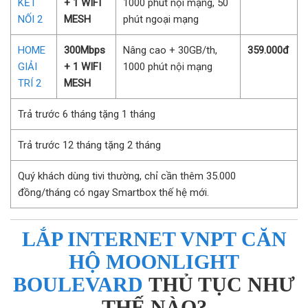
KẾT
+ 1 WIFI
1000 phút nội mạng, 50
NỐI 2
MESH
phút ngoại mạng
HOME
300Mbps
Nâng cao + 30GB/th,
359.000đ
GIẢI
+ 1 WIFI
1000 phút nội mạng
TRÍ 2
MESH
Trả trước 6 tháng tặng 1 tháng
Trả trước 12 tháng tặng 2 tháng
Quý khách dùng tivi thường, chỉ cần thêm 35.000
đồng/tháng có ngay Smartbox thế hệ mới.
LẮP INTERNET VNPT CĂN
HỘ MOONLIGHT
BOULEVARD
THỦ TỤC NHƯ
THẾ NÀO?