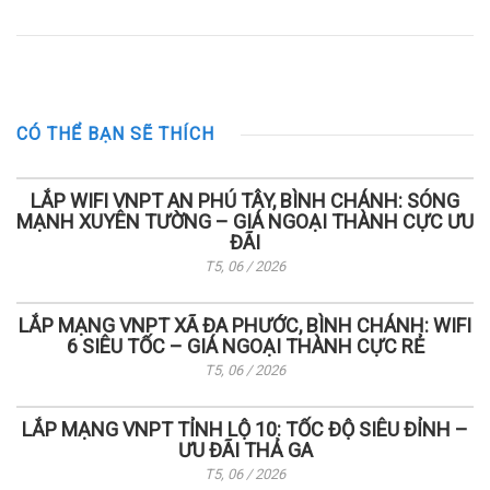
CÓ THỂ BẠN SẼ THÍCH
LẮP WIFI VNPT AN PHÚ TÂY, BÌNH CHÁNH: SÓNG
MẠNH XUYÊN TƯỜNG – GIÁ NGOẠI THÀNH CỰC ƯU
ĐÃI
T5, 06 / 2026
LẮP MẠNG VNPT XÃ ĐA PHƯỚC, BÌNH CHÁNH: WIFI
6 SIÊU TỐC – GIÁ NGOẠI THÀNH CỰC RẺ
T5, 06 / 2026
LẮP MẠNG VNPT TỈNH LỘ 10: TỐC ĐỘ SIÊU ĐỈNH –
ƯU ĐÃI THẢ GA
T5, 06 / 2026