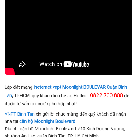
Lắp đặt mạng
ineternet vnpt Moonlight BOULEVAR Quận Bình
0822.700.800
Tân
,
TP.HCM, quý khách liên hệ số Hotline:
để
được tư vấn gói cước phù hợp nhất!
VNPT Bình Tân
xin gửi lời chúc mừng đến quý khách đã nhận
nhà tại
căn hộ Moonlight Boulevard!
Địa chỉ căn hộ Moonlight Boulevard: 510 Kinh Dương Vương,
phường An Lạc, quận Bình Tân, TP. Hồ Chí Minh.