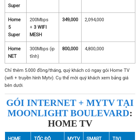
Super
Home
200Mbps
349,000
2,094,000
5
+
3 WIFI
Super
MESH
Home
300Mbps (ip
800,000
4,800,000
NET
tĩnh)
Chỉ thêm 5.000 đồng/tháng, quý khách có ngay gói Home TV
(wifi + truyền hình Mytv). Cụ thể mời quý khách xem bảng giá
bên dưới.
GÓI INTERNET + MYTV TẠI
MOONLIGHT BOULEVARD
:
HOME TV
HOME
TỐC ĐỘ
MYTV
SMART
TIVI