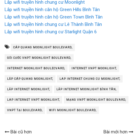
Lắp wifi truyền hình chung cư Moonlight
Lắp wifi truyền hình căn hộ Green Hills Bình Tân
Lắp wifi truyền hình căn hộ Green Town Bình Tân
Lắp wifi truyền hình chung cư Lê Thành Bình Tân
Lắp wifi truyền hình chung cư Starlight Quận 6
CÁP QUANG MOONLIGHT BOULEVARD,
GÓI CƯỚC VNPT MOONLIGHT BOULEVARD,
INTERNET MOONLIGHT BOULECVARD,
INTERNET VNPT MOONLIGHT,
LẮP CÁP QUANG MOONLIGHT,
LAP INTERNET CHUNG CU MOONLIGHT,
LẮP INTERNET MOONLIGHT,
LẮP INTERNET MOONLIGHT BÌNH TÂN,
LAP INTERNET VNPT MOONLIGHT,
MẠNG VNPT MOONLIGHT BOULEVARD,
VNPT TẠI BOULEVARD,
WIFI MOONLIGHT BOULEVARD,
Bài cũ hơn
Bài mới hơn