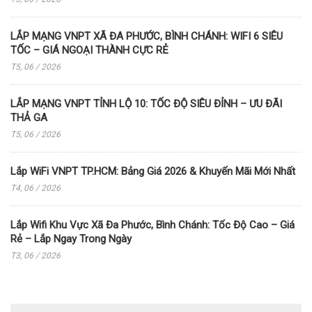
LẮP MẠNG VNPT XÃ ĐA PHƯỚC, BÌNH CHÁNH: WIFI 6 SIÊU
TỐC – GIÁ NGOẠI THÀNH CỰC RẺ
T5, 06 / 2026
LẮP MẠNG VNPT TỈNH LỘ 10: TỐC ĐỘ SIÊU ĐỈNH – ƯU ĐÃI
THẢ GA
T5, 06 / 2026
Lắp WiFi VNPT TP.HCM: Bảng Giá 2026 & Khuyến Mãi Mới Nhất
T4, 06 / 2026
Lắp Wifi Khu Vực Xã Đa Phước, Bình Chánh: Tốc Độ Cao – Giá
Rẻ – Lắp Ngay Trong Ngày
T3, 06 / 2026