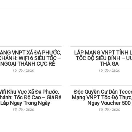
ẠNG VNPT XÃ ĐA PHƯỚC,
LẮP MẠNG VNPT TỈNH L
CHÁNH: WIFI 6 SIÊU TỐC –
TỐC ĐỘ SIÊU ĐỈNH – ƯU
 NGOẠI THÀNH CỰC RẺ
THẢ GA
T5, 06 / 2026
T5, 06 / 2026
ifi Khu Vực Xã Đa Phước,
Độc Quyền Cư Dân Tecco
hánh: Tốc Độ Cao – Giá Rẻ
Mạng VNPT Tốc Độ Thực
 Lắp Ngay Trong Ngày
Ngay Voucher 500
T3, 06 / 2026
T5, 05 / 2026