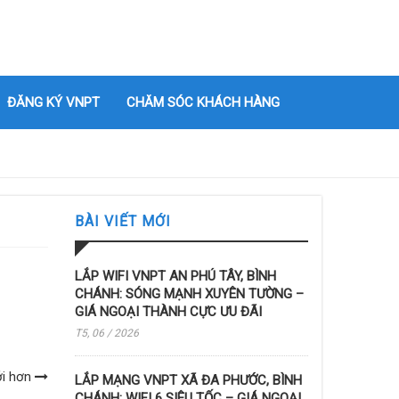
ĐĂNG KÝ VNPT
CHĂM SÓC KHÁCH HÀNG
BÀI VIẾT MỚI
LẮP WIFI VNPT AN PHÚ TÂY, BÌNH
CHÁNH: SÓNG MẠNH XUYÊN TƯỜNG –
GIÁ NGOẠI THÀNH CỰC ƯU ĐÃI
T5, 06 / 2026
ới hơn
LẮP MẠNG VNPT XÃ ĐA PHƯỚC, BÌNH
CHÁNH: WIFI 6 SIÊU TỐC – GIÁ NGOẠI