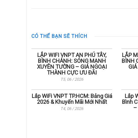
CÓ THỂ BẠN SẼ THÍCH
LẮP WIFI VNPT AN PHÚ TÂY,
LẮP M
BÌNH CHÁNH: SÓNG MẠNH
BÌNH 
XUYÊN TƯỜNG – GIÁ NGOẠI
GIÁ
THÀNH CỰC ƯU ĐÃI
T5, 06 / 2026
Lắp WiFi VNPT TP.HCM: Bảng Giá
Lắp W
2026 & Khuyến Mãi Mới Nhất
Bình C
–
T4, 06 / 2026