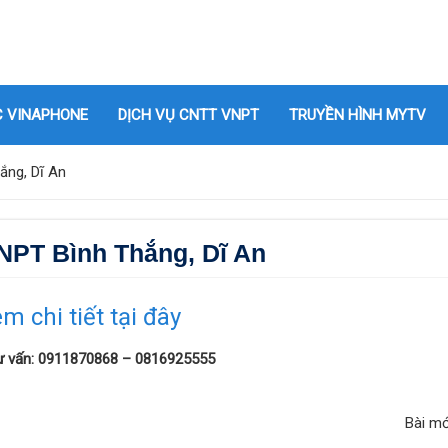
C VINAPHONE
DỊCH VỤ CNTT VNPT
TRUYỀN HÌNH MYTV
ắng, Dĩ An
VNPT Bình Thắng, Dĩ An
m chi tiết tại đây
tư vấn: 0911870868 – 0816925555
Bài m