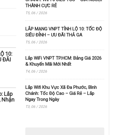
THÀNH CỰC RẺ
T5, 06 / 2026
LẮP MẠNG VNPT TỈNH LỘ 10: TỐC ĐỘ
SIÊU ĐỈNH – ƯU ĐÃI THẢ GA
T5, 06 / 2026
Ộ 10:
Lắp WiFi VNPT TP.HCM: Bảng Giá 2026
 ĐÃI
& Khuyến Mãi Mới Nhất
T4, 06 / 2026
Lắp Wifi Khu Vực Xã Đa Phước, Bình
: Lắp
Chánh: Tốc Độ Cao – Giá Rẻ – Lắp
, Nhận
Ngay Trong Ngày
T3, 06 / 2026