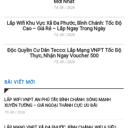
Mới Nhất
T4, 06 / 2026
Lắp Wifi Khu Vực Xã Đa Phước, Bình Chánh: Tốc Độ
Cao – Giá Rẻ – Lắp Ngay Trong Ngày
T3, 06 / 2026
Độc Quyền Cư Dân Tecco: Lắp Mạng VNPT Tốc Độ
Thực, Nhận Ngay Voucher 500
T5, 05 / 2026
BÀI VIẾT MỚI
LẮP WIFI VNPT AN PHÚ TÂY, BÌNH CHÁNH: SÓNG MẠNH
XUYÊN TƯỜNG – GIÁ NGOẠI THÀNH CỰC ƯU ĐÃI
T5, 06 / 2026
LẮP MẠNG VNPT XÃ ĐA PHƯỚC, BÌNH CHÁNH: WIFI 6 SIÊU