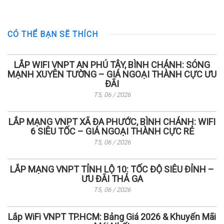
CÓ THỂ BẠN SẼ THÍCH
LẮP WIFI VNPT AN PHÚ TÂY, BÌNH CHÁNH: SÓNG
MẠNH XUYÊN TƯỜNG – GIÁ NGOẠI THÀNH CỰC ƯU
ĐÃI
T5, 06 / 2026
LẮP MẠNG VNPT XÃ ĐA PHƯỚC, BÌNH CHÁNH: WIFI
6 SIÊU TỐC – GIÁ NGOẠI THÀNH CỰC RẺ
T5, 06 / 2026
LẮP MẠNG VNPT TỈNH LỘ 10: TỐC ĐỘ SIÊU ĐỈNH –
ƯU ĐÃI THẢ GA
T5, 06 / 2026
Lắp WiFi VNPT TP.HCM: Bảng Giá 2026 & Khuyến Mãi