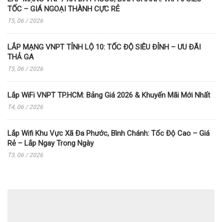
TỐC – GIÁ NGOẠI THÀNH CỰC RẺ
T5, 06 / 2026
LẮP MẠNG VNPT TỈNH LỘ 10: TỐC ĐỘ SIÊU ĐỈNH – ƯU ĐÃI
THẢ GA
T5, 06 / 2026
Lắp WiFi VNPT TP.HCM: Bảng Giá 2026 & Khuyến Mãi Mới Nhất
T4, 06 / 2026
Lắp Wifi Khu Vực Xã Đa Phước, Bình Chánh: Tốc Độ Cao – Giá
Rẻ – Lắp Ngay Trong Ngày
T3, 06 / 2026