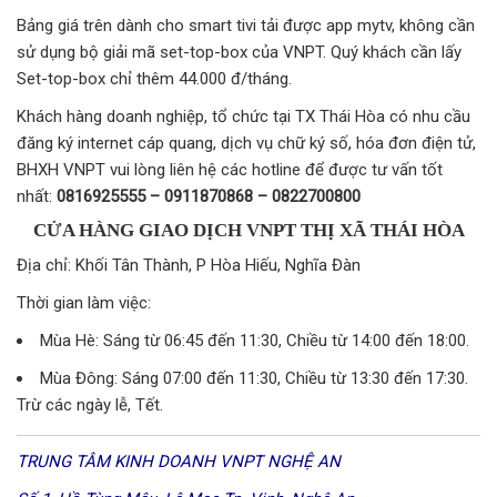
Bảng giá trên dành cho smart tivi tải được app mytv, không cần
sử dụng bộ giải mã set-top-box của VNPT. Quý khách cần lấy
Set-top-box chỉ thêm 44.000 đ/tháng.
Khách hàng doanh nghiệp, tổ chức tại TX Thái Hòa có nhu cầu
đăng ký internet cáp quang, dịch vụ chữ ký số, hóa đơn điện tử,
BHXH VNPT vui lòng liên hệ các hotline để được tư vấn tốt
nhất:
0816925555 – 0911870868 – 0822700800
CỬA HÀNG GIAO DỊCH VNPT THỊ XÃ THÁI HÒA
Địa chỉ: Khối Tân Thành, P Hòa Hiếu, Nghĩa Đàn
Thời gian làm việc:
Mùa Hè: Sáng từ 06:45 đến 11:30, Chiều từ 14:00 đến 18:00.
Mùa Đông: Sáng 07:00 đến 11:30, Chiều từ 13:30 đến 17:30.
Trừ các ngày lễ, Tết.
TRUNG TÂM KINH DOANH VNPT NGHỆ AN