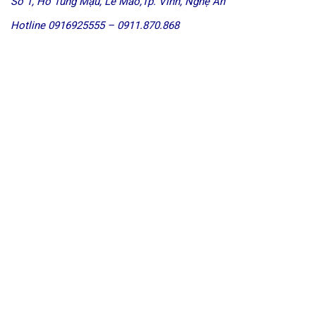
Số 1, Hồ Tùng Mậu, Lê Mao,Tp. Vinh, Nghệ An
Hotline 0916925555 – 0911.870.868