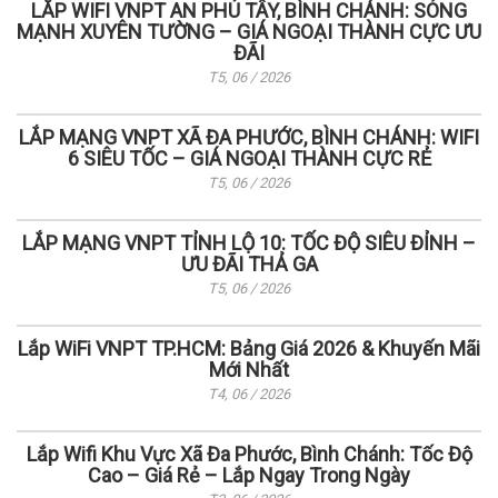
LẮP WIFI VNPT AN PHÚ TÂY, BÌNH CHÁNH: SÓNG
MẠNH XUYÊN TƯỜNG – GIÁ NGOẠI THÀNH CỰC ƯU
ĐÃI
T5, 06 / 2026
LẮP MẠNG VNPT XÃ ĐA PHƯỚC, BÌNH CHÁNH: WIFI
6 SIÊU TỐC – GIÁ NGOẠI THÀNH CỰC RẺ
T5, 06 / 2026
LẮP MẠNG VNPT TỈNH LỘ 10: TỐC ĐỘ SIÊU ĐỈNH –
ƯU ĐÃI THẢ GA
T5, 06 / 2026
Lắp WiFi VNPT TP.HCM: Bảng Giá 2026 & Khuyến Mãi
Mới Nhất
T4, 06 / 2026
Lắp Wifi Khu Vực Xã Đa Phước, Bình Chánh: Tốc Độ
Cao – Giá Rẻ – Lắp Ngay Trong Ngày