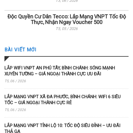
T3, 06 / 2026
Độc Quyền Cư Dân Tecco: Lắp Mạng VNPT Tốc Độ
Thực, Nhận Ngay Voucher 500
T5, 05 / 2026
BÀI VIẾT MỚI
LẮP WIFI VNPT AN PHÚ TÂY, BÌNH CHÁNH: SÓNG MẠNH
XUYÊN TƯỜNG – GIÁ NGOẠI THÀNH CỰC ƯU ĐÃI
T5, 06 / 2026
LẮP MẠNG VNPT XÃ ĐA PHƯỚC, BÌNH CHÁNH: WIFI 6 SIÊU
TỐC – GIÁ NGOẠI THÀNH CỰC RẺ
T5, 06 / 2026
LẮP MẠNG VNPT TỈNH LỘ 10: TỐC ĐỘ SIÊU ĐỈNH – ƯU ĐÃI
THẢ GA