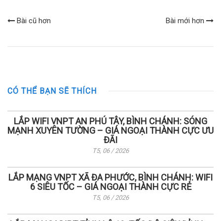
Bài cũ hơn
Bài mới hơn
CÓ THỂ BẠN SẼ THÍCH
LẮP WIFI VNPT AN PHÚ TÂY, BÌNH CHÁNH: SÓNG
MẠNH XUYÊN TƯỜNG – GIÁ NGOẠI THÀNH CỰC ƯU
ĐÃI
T5, 06 / 2026
LẮP MẠNG VNPT XÃ ĐA PHƯỚC, BÌNH CHÁNH: WIFI
6 SIÊU TỐC – GIÁ NGOẠI THÀNH CỰC RẺ
T5, 06 / 2026