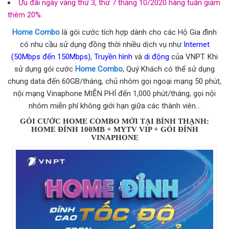
Ưu đãi ngày vàng thứ 3, thứ 7 tháng 10/2020 hàng tuần giảm
thêm 20%.
Home Combo
là gói cước tích hợp dành cho các Hộ Gia đình
có nhu cầu sử dụng đồng thời nhiều dịch vụ như
Internet
(50Mbps đến 150Mbps)
,
Truyền hình
và
di động
của VNPT. Khi
sử dụng gói cước
Home Combo
, Quý Khách có thể sử dụng
chung data đến 60GB/tháng, chủ nhóm gọi ngoại mạng 50 phút,
nội mạng Vinaphone MIỄN PHÍ đến 1,000 phút/tháng, gọi nội
nhóm miễn phí không giới hạn giữa các thành viên…
GÓI CƯỚC HOME COMBO MỚI TẠI BÌNH THẠNH:
HOME ĐỈNH 100MB + MYTV VIP + GÓI ĐỈNH
VINAPHONE