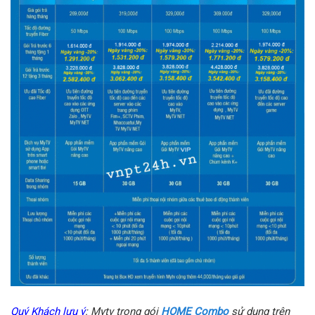
Quý Khách lưu ý
: Mytv trong gói
HOME Combo
sử dụng trên