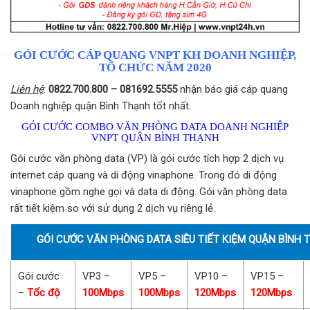
GÓI CƯỚC CÁP QUANG VNPT KH DOANH NGHIỆP,
TỔ CHỨC NĂM 2020
Liên hệ
:
0822.700.800 – 081692.5555
nhận báo giá cáp quang
Doanh nghiệp quận Bình Thạnh tốt nhất.
GÓI CƯỚC COMBO VĂN PHÒNG DATA DOANH NGHIỆP
VNPT QUẬN BÌNH THẠNH
Gói cước văn phòng data (VP) là gói cước tích hợp 2 dịch vụ
internet cáp quang và di động vinaphone. Trong đó di động
vinaphone gồm nghe gọi và data di động. Gói văn phòng data
rất tiết kiệm so với sử dụng 2 dịch vụ riêng lẻ.
GÓI CƯỚC VĂN PHÒNG DATA SIÊU TIẾT KIỆM QUẬN BÌNH 
Gói cước
VP3 –
VP5 –
VP10 –
VP15 –
–
Tốc độ
100Mbps
100Mbps
120Mbps
120Mbps