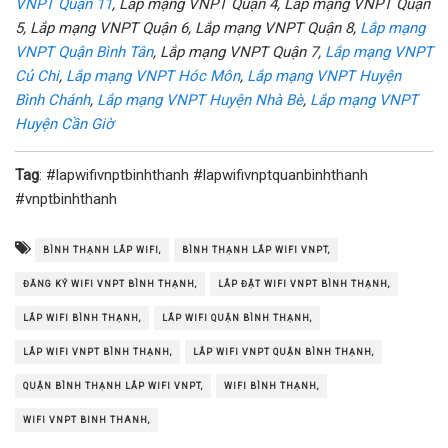
VNPT Quận 11
, Lắp mạng VNPT Quận 4, Lắp mạng VNPT Quận
5, Lắp mạng VNPT Quận 6, Lắp mạng VNPT Quận 8,
Lắp mạng
VNPT Quận Bình Tân
, Lắp mạng VNPT Quận 7,
Lắp mạng VNPT
Củ Chi
,
Lắp mạng VNPT Hóc Môn
,
Lắp mạng VNPT Huyện
Bình Chánh
,
Lắp mạng VNPT Huyện Nhà Bè
,
Lắp mạng VNPT
Huyện Cần Giờ
Tag
: #lapwifivnptbinhthanh #lapwifivnptquanbinhthanh
#vnptbinhthanh
BÌNH THẠNH LẮP WIFI,
BÌNH THẠNH LẮP WIFI VNPT,
ĐĂNG KÝ WIFI VNPT BÌNH THẠNH,
LẮP ĐẶT WIFI VNPT BÌNH THẠNH,
LẮP WIFI BÌNH THẠNH,
LẮP WIFI QUẬN BÌNH THẠNH,
LẮP WIFI VNPT BÌNH THẠNH,
LẮP WIFI VNPT QUẬN BÌNH THẠNH,
QUẬN BÌNH THẠNH LẮP WIFI VNPT,
WIFI BÌNH THẠNH,
WIFI VNPT BINH THANH,