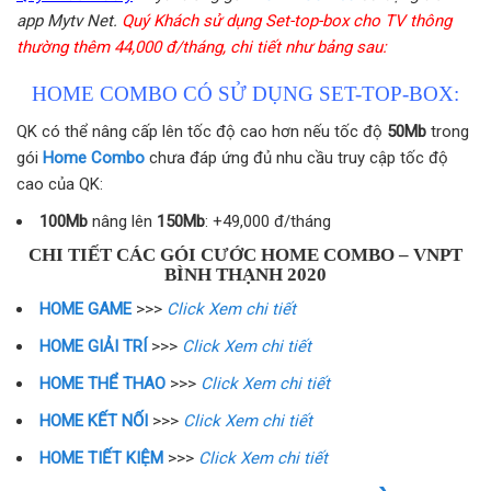
app Mytv Net.
Quý Khách sử dụng Set-top-box cho TV thông
thường thêm 44,000 đ/tháng, chi tiết như bảng sau:
HOME COMBO CÓ SỬ DỤNG SET-TOP-BOX:
QK có thể nâng cấp lên tốc độ cao hơn nếu tốc độ
50Mb
trong
gói
Home Combo
chưa đáp ứng đủ nhu cầu truy cập tốc độ
cao của QK:
100Mb
nâng lên
150Mb
: +49,000 đ/tháng
CHI TIẾT CÁC GÓI CƯỚC HOME COMBO – VNPT
BÌNH THẠNH 2020
HOME GAME
>>>
Click Xem chi tiết
HOME GIẢI TRÍ
>>>
Click Xem chi tiết
HOME THỂ THAO
>>>
Click Xem chi tiết
HOME KẾT NỐI
>>>
Click Xem chi tiết
HOME TIẾT KIỆM
>>>
Click Xem chi tiết