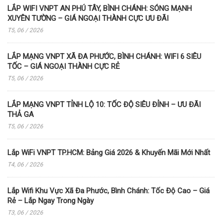
LẮP WIFI VNPT AN PHÚ TÂY, BÌNH CHÁNH: SÓNG MẠNH
XUYÊN TƯỜNG – GIÁ NGOẠI THÀNH CỰC ƯU ĐÃI
T5, 06 / 2026
LẮP MẠNG VNPT XÃ ĐA PHƯỚC, BÌNH CHÁNH: WIFI 6 SIÊU
TỐC – GIÁ NGOẠI THÀNH CỰC RẺ
T5, 06 / 2026
LẮP MẠNG VNPT TỈNH LỘ 10: TỐC ĐỘ SIÊU ĐỈNH – ƯU ĐÃI
THẢ GA
T5, 06 / 2026
Lắp WiFi VNPT TP.HCM: Bảng Giá 2026 & Khuyến Mãi Mới Nhất
T4, 06 / 2026
Lắp Wifi Khu Vực Xã Đa Phước, Bình Chánh: Tốc Độ Cao – Giá
Rẻ – Lắp Ngay Trong Ngày
T3, 06 / 2026