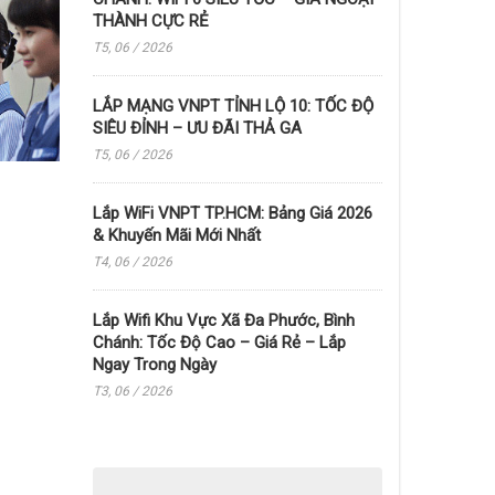
THÀNH CỰC RẺ
T5, 06 / 2026
LẮP MẠNG VNPT TỈNH LỘ 10: TỐC ĐỘ
SIÊU ĐỈNH – ƯU ĐÃI THẢ GA
T5, 06 / 2026
Lắp WiFi VNPT TP.HCM: Bảng Giá 2026
& Khuyến Mãi Mới Nhất
T4, 06 / 2026
Lắp Wifi Khu Vực Xã Đa Phước, Bình
Chánh: Tốc Độ Cao – Giá Rẻ – Lắp
Ngay Trong Ngày
T3, 06 / 2026