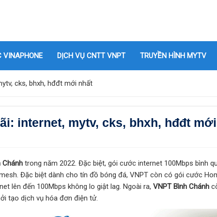
C VINAPHONE
DỊCH VỤ CNTT VNPT
TRUYỀN HÌNH MYTV
ytv, cks, bhxh, hđđt mới nhất
 internet, mytv, cks, bhxh, hđđt mới
h Chánh
trong năm 2022. Đặc biệt, gói cước internet 100Mbps bình q
 mesh. Đặc biệt dành cho tín đồ bóng đá, VNPT còn có gói cước Ho
net lên đến 100Mbps không lo giật lag. Ngoài ra,
VNPT Bình Chánh
c
ởi tạo dịch vụ hóa đơn điện tử.