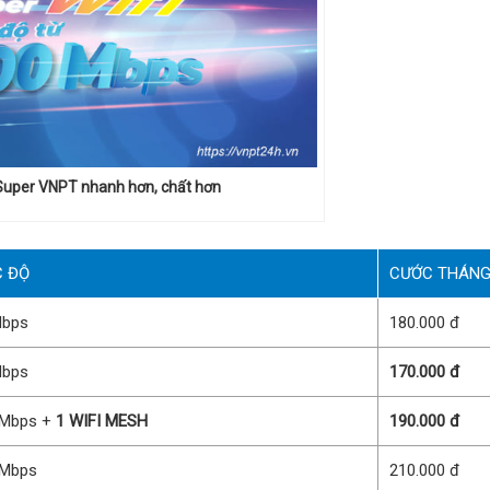
uper VNPT nhanh hơn, chất hơn
C ĐỘ
CƯỚC THÁN
bps
180.000 đ
bps
170.000 đ
Mbps +
1 WIFI MESH
190.000 đ
Mbps
210.000 đ