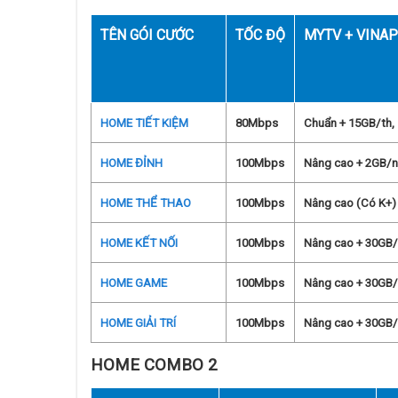
TÊN GÓI CƯỚC
TỐC ĐỘ
MYTV + VINA
HOME TIẾT KIỆM
80Mbps
Chuẩn + 15GB/th,
HOME ĐỈNH
100Mbps
Nâng cao + 2GB/n
HOME THỂ THAO
100Mbps
Nâng cao (Có K+)
HOME KẾT NỐI
100Mbps
Nâng cao + 30GB/t
HOME GAME
100Mbps
Nâng cao + 30GB/
HOME GIẢI TRÍ
100Mbps
Nâng cao + 30GB/
HOME COMBO 2