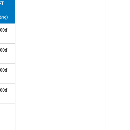
RT
áng)
000đ
000đ
000đ
000đ