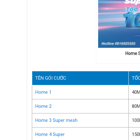
Home S
TÊN GÓI CƯỚC
TỐ
Home 1
40M
Home 2
80M
Home 3 Super mesh
100
Home 4 Super
150