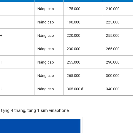
Nâng cao
175.000
210.000
Nâng cao
190.000
225.000
SH
Nâng cao
220.000
255.000
Nâng cao
230.000
265.000
SH
Nâng cao
255.000
290.000
Nâng cao
265.000
300.000
SH
Nâng cao
305.000 đ
340.000
tặng 4 tháng, tặng 1 sim vinaphone.