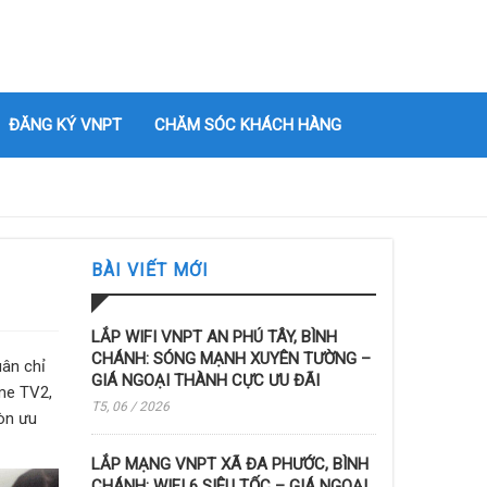
ĐĂNG KÝ VNPT
CHĂM SÓC KHÁCH HÀNG
BÀI VIẾT MỚI
LẮP WIFI VNPT AN PHÚ TÂY, BÌNH
CHÁNH: SÓNG MẠNH XUYÊN TƯỜNG –
uân chỉ
GIÁ NGOẠI THÀNH CỰC ƯU ĐÃI
me TV2,
T5, 06 / 2026
òn ưu
LẮP MẠNG VNPT XÃ ĐA PHƯỚC, BÌNH
CHÁNH: WIFI 6 SIÊU TỐC – GIÁ NGOẠI