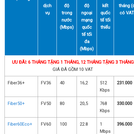
dịch
độ
độ
kết
tháng (
vụ
trong
ngoại
quốc
có VAT
nước
mạng
tế tối
(Mbps)
quốc
thiểu
tế tối
đa
(Mbps)
ƯU ĐÃI: 6 THÁNG TẶNG 1 THÁNG, 12 THÁNG TẶNG 3 THÁNG
GIÁ ĐÃ GỒM 10 VAT
Fiber36+
FV36
40
16,2
512
231.000
Kbps
Fiber50+
FV50
80
20,5
768
330.000
Kbps
Fiber60Eco+
FV60
100
22.8
1
396.000
Mbps