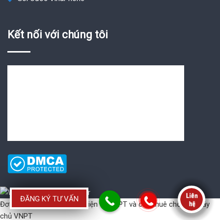
Kết nối với chúng tôi
ĐĂNG KÝ TƯ VẤN
Đơn vị cung cấp
Hóa đơn điện tử VNPT
và
cho thuê chổ đặt máy
chủ VNPT