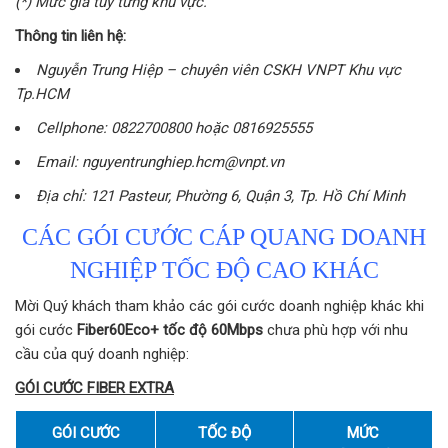
(*) Mức giá tùy từng khu vực.
Thông tin liên hệ:
Nguyễn Trung Hiệp – chuyên viên CSKH VNPT Khu vực
Tp.HCM
Cellphone: 0822700800 hoặc 0816925555
Email: nguyentrunghiep.hcm@vnpt.vn
Địa chỉ: 121 Pasteur, Phường 6, Quận 3, Tp. Hồ Chí Minh
CÁC GÓI CƯỚC CÁP QUANG DOANH
NGHIỆP TỐC ĐỘ CAO KHÁC
Mời Quý khách tham khảo các gói cước doanh nghiệp khác khi
gói cước
Fiber60Eco+ tốc độ 60Mbps
chưa phù hợp với nhu
cầu của quý doanh nghiệp:
GÓI CƯỚC FIBER EXTRA
GÓI CƯỚC
TỐC ĐỘ
MỨC