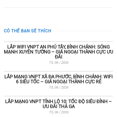
CÓ THỂ BẠN SẼ THÍCH
LẮP WIFI VNPT AN PHÚ TÂY, BÌNH CHÁNH: SÓNG
MẠNH XUYÊN TƯỜNG – GIÁ NGOẠI THÀNH CỰC ƯU
ĐÃI
T5, 06 / 2026
LẮP MẠNG VNPT XÃ ĐA PHƯỚC, BÌNH CHÁNH: WIFI
6 SIÊU TỐC – GIÁ NGOẠI THÀNH CỰC RẺ
T5, 06 / 2026
LẮP MẠNG VNPT TỈNH LỘ 10: TỐC ĐỘ SIÊU ĐỈNH –
ƯU ĐÃI THẢ GA
T5, 06 / 2026