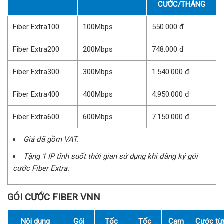
CƯỚC/THÁNG
Fiber Extra100
100Mbps
550.000 đ
Fiber Extra200
200Mbps
748.000 đ
Fiber Extra300
300Mbps
1.540.000 đ
Fiber Extra400
400Mbps
4.950.000 đ
Fiber Extra600
600Mbps
7.150.000 đ
Giá đã gồm VAT.
Tặng 1 IP tĩnh suốt thời gian sử dụng khi đăng ký gói
cước Fiber Extra.
GÓI CƯỚC FIBER VNN
Nội dung
Gói
Tốc
Tốc
Cam
Cước từ