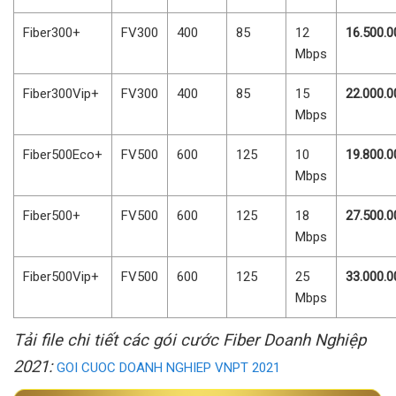
Fiber300+
FV300
400
85
12
16.500.0
Mbps
Fiber300Vip+
FV300
400
85
15
22.000.0
Mbps
Fiber500Eco+
FV500
600
125
10
19.800.0
Mbps
Fiber500+
FV500
600
125
18
27.500.0
Mbps
Fiber500Vip+
FV500
600
125
25
33.000.0
Mbps
Tải file chi tiết các gói cước Fiber Doanh Nghiệp
2021:
GOI CUOC DOANH NGHIEP VNPT 2021