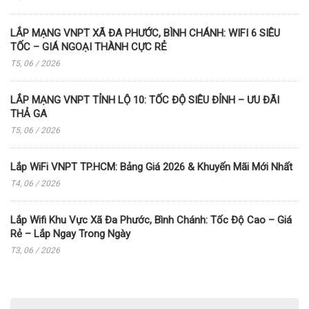
LẮP MẠNG VNPT XÃ ĐA PHƯỚC, BÌNH CHÁNH: WIFI 6 SIÊU
TỐC – GIÁ NGOẠI THÀNH CỰC RẺ
T5, 06 / 2026
LẮP MẠNG VNPT TỈNH LỘ 10: TỐC ĐỘ SIÊU ĐỈNH – ƯU ĐÃI
THẢ GA
T5, 06 / 2026
Lắp WiFi VNPT TP.HCM: Bảng Giá 2026 & Khuyến Mãi Mới Nhất
T4, 06 / 2026
Lắp Wifi Khu Vực Xã Đa Phước, Bình Chánh: Tốc Độ Cao – Giá
Rẻ – Lắp Ngay Trong Ngày
T3, 06 / 2026