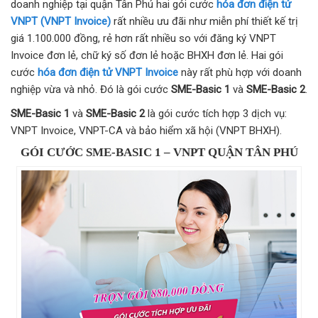
doanh nghiệp tại quận Tân Phú hai gói cước
hóa đơn điện tử
VNPT (VNPT Invoice)
rất nhiều ưu đãi như miễn phí thiết kế trị
giá 1.100.000 đồng, rẻ hơn rất nhiều so với đăng ký VNPT
Invoice đơn lẻ, chữ ký số đơn lẻ hoặc BHXH đơn lẻ. Hai gói
cước
hóa đơn điện tử VNPT Invoice
này rất phù hợp với doanh
nghiệp vừa và nhỏ. Đó là gói cước
SME-Basic 1
và
SME-Basic 2
.
SME-Basic 1
và
SME-Basic 2
là gói cước tích hợp 3 dịch vụ:
VNPT Invoice, VNPT-CA và bảo hiểm xã hội (VNPT BHXH).
GÓI CƯỚC SME-BASIC 1 – VNPT QUẬN TÂN PHÚ