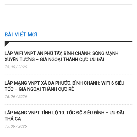
BÀI VIẾT MỚI
LẮP WIFI VNPT AN PHÚ TÂY, BÌNH CHÁNH: SÓNG MẠNH
XUYÊN TƯỜNG – GIÁ NGOẠI THÀNH CỰC ƯU ĐÃI
T5, 06 / 2026
LẮP MẠNG VNPT XÃ ĐA PHƯỚC, BÌNH CHÁNH: WIFI 6 SIÊU
TỐC – GIÁ NGOẠI THÀNH CỰC RẺ
T5, 06 / 2026
LẮP MẠNG VNPT TỈNH LỘ 10: TỐC ĐỘ SIÊU ĐỈNH – ƯU ĐÃI
THẢ GA
T5, 06 / 2026