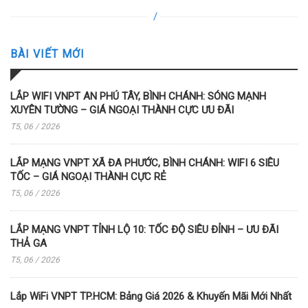
BÀI VIẾT MỚI
LẮP WIFI VNPT AN PHÚ TÂY, BÌNH CHÁNH: SÓNG MẠNH
XUYÊN TƯỜNG – GIÁ NGOẠI THÀNH CỰC ƯU ĐÃI
T5, 06 / 2026
LẮP MẠNG VNPT XÃ ĐA PHƯỚC, BÌNH CHÁNH: WIFI 6 SIÊU
TỐC – GIÁ NGOẠI THÀNH CỰC RẺ
T5, 06 / 2026
LẮP MẠNG VNPT TỈNH LỘ 10: TỐC ĐỘ SIÊU ĐỈNH – ƯU ĐÃI
THẢ GA
T5, 06 / 2026
Lắp WiFi VNPT TP.HCM: Bảng Giá 2026 & Khuyến Mãi Mới Nhất