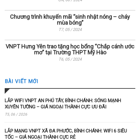
Chương trình khuyến mãi “sinh nhật nóng – cháy
mùa bóng”
T7, 05 / 2024
VNPT Hưng Yên trao tặng học bổng “Chắp cánh ước
mơ” tại Trường THPT Mỹ Hào
T6, 05 / 2024
BÀI VIẾT MỚI
LẮP WIFI VNPT AN PHÚ TÂY, BÌNH CHÁNH: SÓNG MẠNH
XUYÊN TƯỜNG – GIÁ NGOẠI THÀNH CỰC ƯU ĐÃI
T5, 06 / 2026
LẮP MẠNG VNPT XÃ ĐA PHƯỚC, BÌNH CHÁNH: WIFI 6 SIÊU
TỐC – GIÁ NGOẠI THÀNH CỰC RẺ