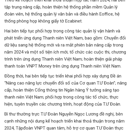
Theo kế hoạch triển khai thoả thuận hợp tác năm 2024, hai bên
tập trung nâng cấp, hoàn thiện hệ thống phần mềm Quản lý
đoàn viên, hệ thống quản lý văn bản và điều hành Eoffice, hệ
thống phòng họp không giấy tờ Ecabinet.
Hai bên tiếp tục phối hợp trong công tác quản lý vận hành và
phát triển ứng dụng Thanh niên Việt Nam, bao gồm: Chuyển đổi
dữ liệu sang hệ thống mới và ra mắt phiên bản nâng cấp trong
năm 2024 và một số tiện ích mới; tổ chức các cuộc thi, chương
trình trên ứng dụng Thanh niên Việt Nam; hoàn thiện giải pháp
thanh toán VNPT Money trên ứng dụng Thanh niên Việt Nam.
Đồng thời, hai bên tiếp tục triển khai phối hợp xây dựng Đề án
“Nâng cao năng lực chuyển đổi số của Cơ quan T.Ư Đoàn”; nâng
cấp, hoàn thiện Cổng thông tin Ngân hàng Ý tưởng sáng tạo
thanh niên Việt Nam; phối hợp trong công tác tổ chức, thực
hiện, tuyên truyền các chương trình, hoạt động của T.Ư Đoàn.
Bí thư thường trực T.Ư Đoàn Nguyễn Ngọc Lương đề nghị, bên
cạnh những nội dung kế hoạch triển khai thoả thuận trong năm
2024, Tậpđoàn VNPT quan tâm, hỗ trợ cơ quan T.Ư Đoàn thực