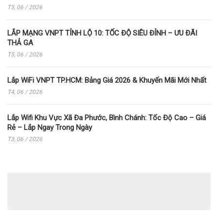
T5, 06 / 2026
LẮP MẠNG VNPT TỈNH LỘ 10: TỐC ĐỘ SIÊU ĐỈNH – ƯU ĐÃI
THẢ GA
T5, 06 / 2026
Lắp WiFi VNPT TP.HCM: Bảng Giá 2026 & Khuyến Mãi Mới Nhất
T4, 06 / 2026
Lắp Wifi Khu Vực Xã Đa Phước, Bình Chánh: Tốc Độ Cao – Giá
Rẻ – Lắp Ngay Trong Ngày
T3, 06 / 2026