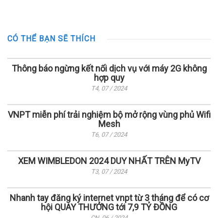
CÓ THỂ BẠN SẼ THÍCH
Thông báo ngừng kết nối dịch vụ với máy 2G không
hợp quy
T4, 07 / 2024
VNPT miễn phí trải nghiệm bộ mở rộng vùng phủ Wifi
Mesh
T6, 07 / 2024
XEM WIMBLEDON 2024 DUY NHẤT TRÊN MyTV
T3, 07 / 2024
Nhanh tay đăng ký internet vnpt từ 3 tháng để có cơ
hội QUAY THƯỞNG tới 7,9 TỶ ĐỒNG
CN, 06 / 2024