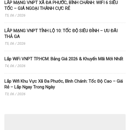
LẮP MẠNG VNPT XÃ ĐA PHƯỚC, BÌNH CHÁNH: WIFI 6 SIÊU
TỐC – GIÁ NGOẠI THÀNH CỰC RẺ
T5, 06 / 2026
LẮP MẠNG VNPT TỈNH LỘ 10: TỐC ĐỘ SIÊU ĐỈNH – ƯU ĐÃI
THẢ GA
T5, 06 / 2026
Lắp WiFi VNPT TP.HCM: Bảng Giá 2026 & Khuyến Mãi Mới Nhất
T4, 06 / 2026
Lắp Wifi Khu Vực Xã Đa Phước, Bình Chánh: Tốc Độ Cao – Giá
Rẻ – Lắp Ngay Trong Ngày
T3, 06 / 2026