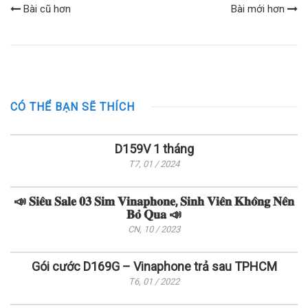
Bài cũ hơn
Bài mới hơn
CÓ THỂ BẠN SẼ THÍCH
D159V 1 tháng
T7, 01 / 2024
📣 𝐒𝐢𝐞̂𝐮 𝐒𝐚𝐥𝐞 𝟎𝟑 𝐒𝐢𝐦 𝐕𝐢𝐧𝐚𝐩𝐡𝐨𝐧𝐞, 𝐒𝐢𝐧𝐡 𝐕𝐢𝐞̂𝐧 𝐊𝐡𝐨̂𝐧𝐠 𝐍𝐞̂𝐧
𝐁𝐨̉ 𝐐𝐮𝐚 📣
CN, 10 / 2023
Gói cước D169G – Vinaphone trả sau TPHCM
T6, 01 / 2022