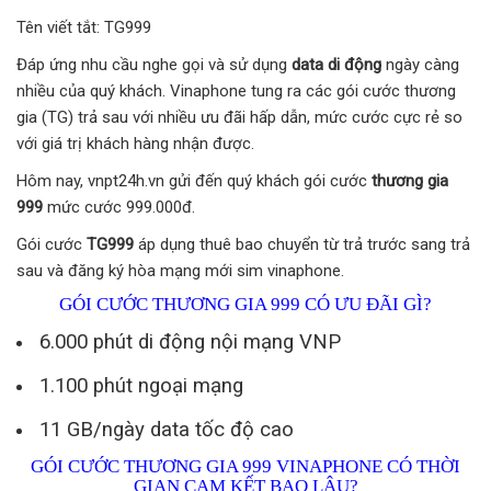
Tên viết tắt: TG999
Đáp ứng nhu cầu nghe gọi và sử dụng
data di động
ngày càng
nhiều của quý khách. Vinaphone tung ra các gói cước thương
gia (TG) trả sau với nhiều ưu đãi hấp dẫn, mức cước cực rẻ so
với giá trị khách hàng nhận được.
Hôm nay, vnpt24h.vn gửi đến quý khách gói cước
thương gia
999
mức cước 999.000đ.
Gói cước
TG999
áp dụng thuê bao chuyển từ trả trước sang trả
sau và đăng ký hòa mạng mới sim vinaphone.
GÓI CƯỚC THƯƠNG GIA 999 CÓ ƯU ĐÃI GÌ?
6.000 phút di động nội mạng VNP
1.100 phút ngoại mạng
11 GB/ngày data tốc độ cao
GÓI CƯỚC THƯƠNG GIA 999 VINAPHONE CÓ THỜI
GIAN CAM KẾT BAO LÂU?