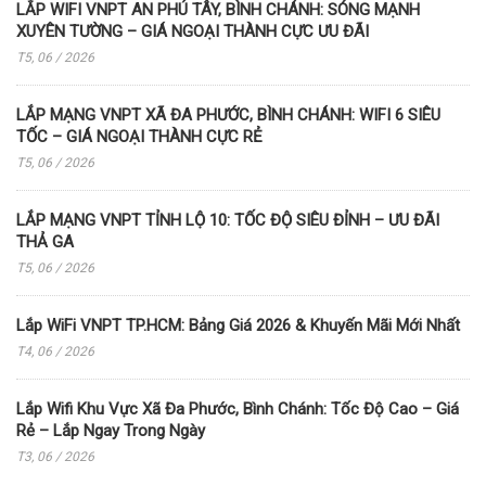
LẮP WIFI VNPT AN PHÚ TÂY, BÌNH CHÁNH: SÓNG MẠNH
XUYÊN TƯỜNG – GIÁ NGOẠI THÀNH CỰC ƯU ĐÃI
T5, 06 / 2026
LẮP MẠNG VNPT XÃ ĐA PHƯỚC, BÌNH CHÁNH: WIFI 6 SIÊU
TỐC – GIÁ NGOẠI THÀNH CỰC RẺ
T5, 06 / 2026
LẮP MẠNG VNPT TỈNH LỘ 10: TỐC ĐỘ SIÊU ĐỈNH – ƯU ĐÃI
THẢ GA
T5, 06 / 2026
Lắp WiFi VNPT TP.HCM: Bảng Giá 2026 & Khuyến Mãi Mới Nhất
T4, 06 / 2026
Lắp Wifi Khu Vực Xã Đa Phước, Bình Chánh: Tốc Độ Cao – Giá
Rẻ – Lắp Ngay Trong Ngày
T3, 06 / 2026