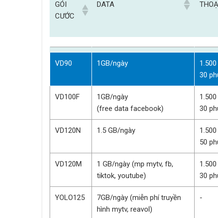
GÓI
DATA
THOẠ
CƯỚC
GÓI
DATA
THOẠ
VD90
1GB/ngày
1.500
CƯỚC
30 ph
VD100F
1GB/ngày
1.500
(free data facebook)
30 ph
VD120N
1.5 GB/ngày
1.500
50 ph
VD120M
1 GB/ngày (mp mytv, fb,
1.500
tiktok, youtube)
30 ph
YOLO125
7GB/ngày (miễn phí truyền
-
hình mytv, reavol)