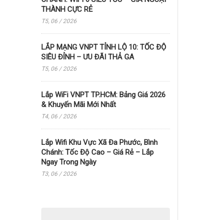
THÀNH CỰC RẺ
T5, 06 / 2026
LẮP MẠNG VNPT TỈNH LỘ 10: TỐC ĐỘ
SIÊU ĐỈNH – ƯU ĐÃI THẢ GA
T5, 06 / 2026
Lắp WiFi VNPT TP.HCM: Bảng Giá 2026
& Khuyến Mãi Mới Nhất
T4, 06 / 2026
Lắp Wifi Khu Vực Xã Đa Phước, Bình
Chánh: Tốc Độ Cao – Giá Rẻ – Lắp
Ngay Trong Ngày
T3, 06 / 2026