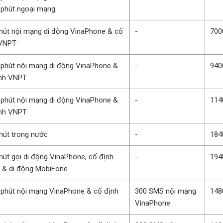
 phút ngoại mạng.
hút nội mạng di động VinaPhone & cố
-
700
 VNPT
 phút nội mạng di động VinaPhone &
-
940
ịnh VNPT
 phút nội mạng di động VinaPhone &
-
114
ịnh VNPT
hút trong nước
-
184
hút gọi di động VinaPhone, cố định
-
194
 & di động MobiFone
 phút nội mạng VinaPhone & cố định
300 SMS nội mạng
148
T
VinaPhone