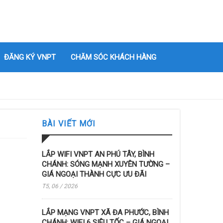
ĐĂNG KÝ VNPT
CHĂM SÓC KHÁCH HÀNG
BÀI VIẾT MỚI
LẮP WIFI VNPT AN PHÚ TÂY, BÌNH
CHÁNH: SÓNG MẠNH XUYÊN TƯỜNG –
GIÁ NGOẠI THÀNH CỰC ƯU ĐÃI
T5, 06 / 2026
LẮP MẠNG VNPT XÃ ĐA PHƯỚC, BÌNH
CHÁNH: WIFI 6 SIÊU TỐC – GIÁ NGOẠI