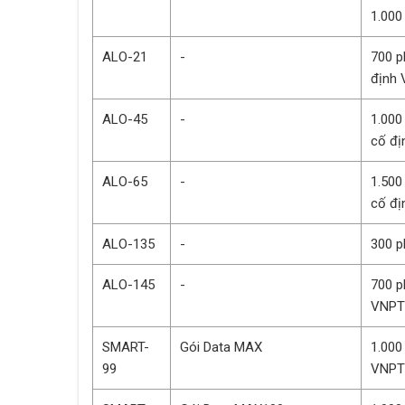
1.000
ALO-21
-
700 p
định
ALO-45
-
1.000
cố đ
ALO-65
-
1.500
cố đ
ALO-135
-
300 p
ALO-145
-
700 p
VNPT
SMART-
Gói Data MAX
1.000
99
VNP