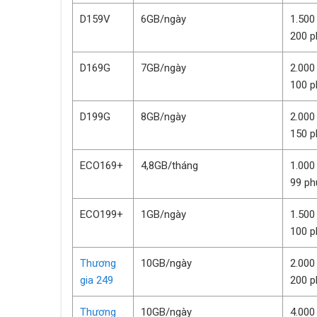
D159V
6GB/ngày
1.500
200 p
D169G
7GB/ngày
2.000
100 p
D199G
8GB/ngày
2.000
150 p
ECO169+
4,8GB/tháng
1.000
99 ph
ECO199+
1GB/ngày
1.500
100 p
Thương
10GB/ngày
2.000
gia 249
200 p
Thương
10GB/ngày
4.000