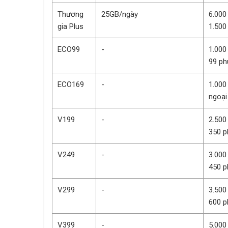
Thương
25GB/ngày
6.000
gia Plus
1.500
ECO99
-
1.000
99 ph
ECO169
-
1.000
ngoạ
V199
-
2.500
350 p
V249
-
3.000
450 p
V299
-
3.500
600 p
V399
-
5.000