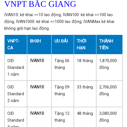
VNPT BẮC GIANG
IVAN10: kê khai <=10 lao động; IVAN100: kê khai <=100 lao
động; IVAN1000: kê khai <=1000 lao động; IVANMax kê khai
không giới hạn lao động.
VNPT-
BHXH
ƯU ĐÃI
THỜI
THÀNH
CA
HẠN
TIỀN
OID
IVAN10
Tặng 06
18 tháng
1,870,000
Standard
tháng
đồng
1 năm
OID
IVAN10
Tặng 09
33 tháng
2,706,000
Standard
tháng
đồng
2 năm
OID
IVAN10
Tặng 12
48 tháng
3,080,000
Standard
tháng
đồng
3 năm