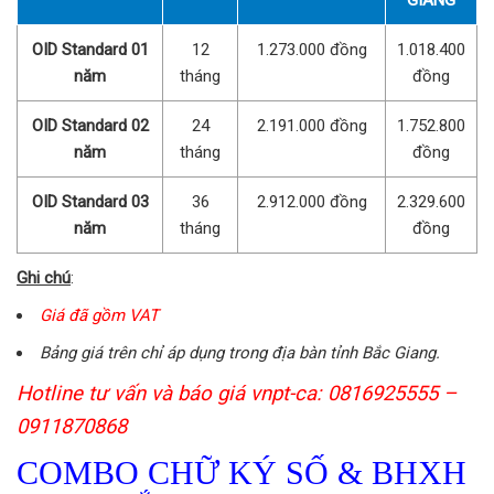
OID Standard 01
12
1.273.000 đồng
1.018.400
năm
tháng
đồng
OID Standard 02
24
2.191.000 đồng
1.752.800
năm
tháng
đồng
OID Standard 03
36
2.912.000 đồng
2.329.600
năm
tháng
đồng
Ghi chú
:
Giá đã gồm VAT
Bảng giá trên chỉ áp dụng trong địa bàn tỉnh Bắc Giang.
Hotline tư vấn và báo giá vnpt-ca: 0816925555 –
0911870868
COMBO CHỮ KÝ SỐ & BHXH