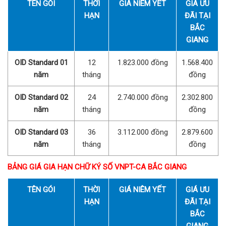
TÊN GÓI
THỜI
GIÁ NIÊM YẾT
GIÁ ƯU
HẠN
ĐÃI TẠI
BẮC
GIANG
OID Standard 01
12
1.823.000 đồng
1.568.400
năm
tháng
đồng
OID Standard 02
24
2.740.000 đồng
2.302.800
năm
tháng
đồng
OID Standard 03
36
3.112.000 đồng
2.879.600
năm
tháng
đồng
BẢNG GIÁ GIA HẠN CHỮ KÝ SỐ VNPT-CA BẮC GIANG
TÊN GÓI
THỜI
GIÁ NIÊM YẾT
GIÁ ƯU
HẠN
ĐÃI TẠI
BẮC
GIANG