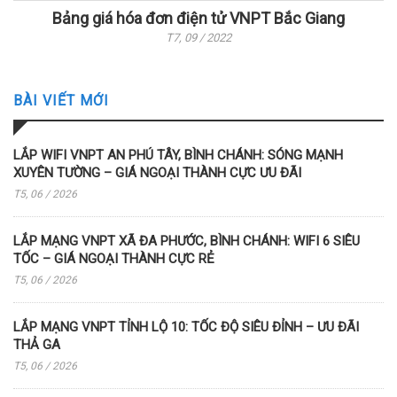
Bảng giá hóa đơn điện tử VNPT Bắc Giang
T7, 09 / 2022
BÀI VIẾT MỚI
LẮP WIFI VNPT AN PHÚ TÂY, BÌNH CHÁNH: SÓNG MẠNH
XUYÊN TƯỜNG – GIÁ NGOẠI THÀNH CỰC ƯU ĐÃI
T5, 06 / 2026
LẮP MẠNG VNPT XÃ ĐA PHƯỚC, BÌNH CHÁNH: WIFI 6 SIÊU
TỐC – GIÁ NGOẠI THÀNH CỰC RẺ
T5, 06 / 2026
LẮP MẠNG VNPT TỈNH LỘ 10: TỐC ĐỘ SIÊU ĐỈNH – ƯU ĐÃI
THẢ GA
T5, 06 / 2026