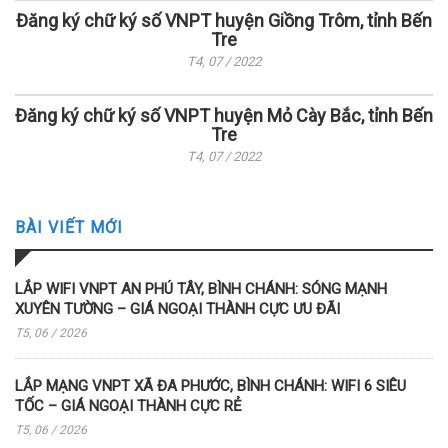
Đăng ký chữ ký số VNPT huyện Giồng Trôm, tỉnh Bến
Tre
T4, 07 / 2022
Đăng ký chữ ký số VNPT huyện Mỏ Cày Bắc, tỉnh Bến
Tre
T4, 07 / 2022
BÀI VIẾT MỚI
LẮP WIFI VNPT AN PHÚ TÂY, BÌNH CHÁNH: SÓNG MẠNH
XUYÊN TƯỜNG – GIÁ NGOẠI THÀNH CỰC ƯU ĐÃI
T5, 06 / 2026
LẮP MẠNG VNPT XÃ ĐA PHƯỚC, BÌNH CHÁNH: WIFI 6 SIÊU
TỐC – GIÁ NGOẠI THÀNH CỰC RẺ
T5, 06 / 2026