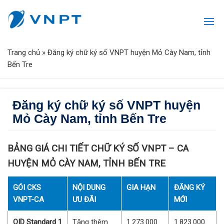
Trang chủ
»
Đăng ký chữ ký số VNPT huyện Mỏ Cày Nam, tỉnh
Bến Tre
Đăng ký chữ ký số VNPT huyện
Mỏ Cày Nam, tỉnh Bến Tre
BẢNG GIÁ CHI TIẾT CHỮ KÝ SỐ VNPT – CA
HUYỆN MỎ CÀY NAM, TỈNH BẾN TRE
GÓI CKS
NỘI DUNG
GIA HẠN
ĐĂNG KÝ
VNPT-CA
ƯU ĐÃI
MỚI
OID Standard 1
Tặng thêm
1.273.000
1.823.000