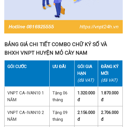
BẢNG GIÁ CHI TIẾT COMBO CHỮ KÝ SỐ VÀ
BHXH VNPT HUYỆN MỎ CÀY NAM
GÓI CƯỚC
ƯU ĐÃI
GÓI GIA
ĐĂNG KÝ
HẠN
MỚI
(đã VAT)
(đã VAT)
VNPT CA-IVAN10 1
Tặng 06
1.320.000
1.870.000
NĂM
tháng
đ
đ
VNPT CA-IVAN10 2
Tặng 09
2.156.000
2.706.000
NĂM
tháng
đ
đ