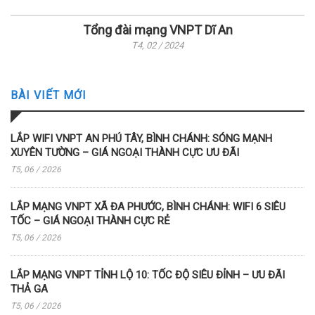
Tổng đài mạng VNPT Dĩ An
T4, 02 / 2024
BÀI VIẾT MỚI
LẮP WIFI VNPT AN PHÚ TÂY, BÌNH CHÁNH: SÓNG MẠNH
XUYÊN TƯỜNG – GIÁ NGOẠI THÀNH CỰC ƯU ĐÃI
T5, 06 / 2026
LẮP MẠNG VNPT XÃ ĐA PHƯỚC, BÌNH CHÁNH: WIFI 6 SIÊU
TỐC – GIÁ NGOẠI THÀNH CỰC RẺ
T5, 06 / 2026
LẮP MẠNG VNPT TỈNH LỘ 10: TỐC ĐỘ SIÊU ĐỈNH – ƯU ĐÃI
THẢ GA
T5, 06 / 2026