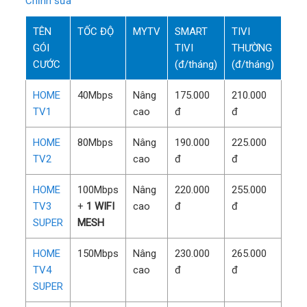
Chỉnh sửa
TÊN
TỐC ĐỘ
MYTV
SMART
TIVI
GÓI
TIVI
THƯỜNG
CƯỚC
(đ/tháng)
(đ/tháng)
HOME
40Mbps
Nâng
175.000
210.000
TV1
cao
đ
đ
HOME
80Mbps
Nâng
190.000
225.000
TV2
cao
đ
đ
HOME
100Mbps
Nâng
220.000
255.000
TV3
+
1 WIFI
cao
đ
đ
SUPER
MESH
HOME
150Mbps
Nâng
230.000
265.000
TV4
cao
đ
đ
SUPER