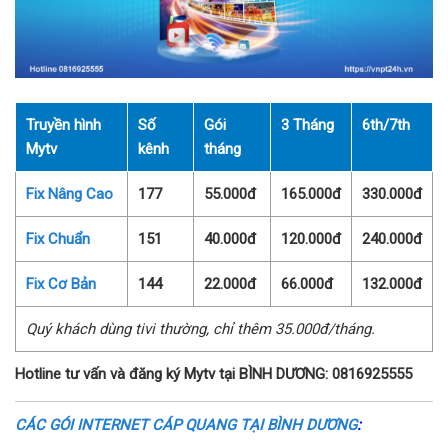
Truyền hình
Số
Gói
3 Tháng
6th/7th
Mytv
kênh
tháng
Fix Nâng Cao
177
55.000đ
165.000đ
330.000đ
Fix Chuẩn
151
40.000đ
120.000đ
240.000đ
Fix Cơ Bản
144
22.000đ
66.000đ
132.000đ
Quý khách dùng tivi thường, chỉ thêm 35.000đ/tháng.
Hotline tư vấn và đăng ký Mytv tại BÌNH DƯƠNG: 0816925555
CÁC GÓI INTERNET CÁP QUANG TẠI BÌNH DƯƠNG
: