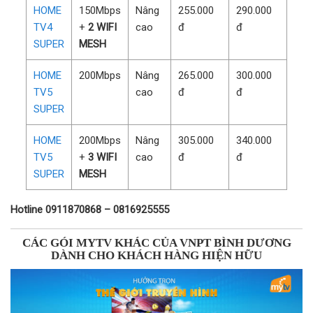
HOME
150Mbps
Nâng
255.000
290.000
TV4
+
2 WIFI
cao
đ
đ
SUPER
MESH
HOME
200Mbps
Nâng
265.000
300.000
TV5
cao
đ
đ
SUPER
HOME
200Mbps
Nâng
305.000
340.000
TV5
+
3 WIFI
cao
đ
đ
SUPER
MESH
Hotline 0911870868 – 0816925555
CÁC GÓI MYTV KHÁC CỦA VNPT BÌNH DƯƠNG
DÀNH CHO KHÁCH HÀNG HIỆN HỮU