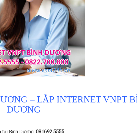
DƯƠNG – LẮP INTERNET VNPT B
DƯƠNG
 tại Bình Dương:
081692.5555