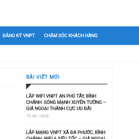
ĐĂNG KÝ VNPT
CHĂM SÓC KHÁCH HÀNG
BÀI VIẾT MỚI
LẮP WIFI VNPT AN PHÚ TÂY, BÌNH
CHÁNH: SÓNG MẠNH XUYÊN TƯỜNG –
GIÁ NGOẠI THÀNH CỰC ƯU ĐÃI
T5, 06 / 2026
LẮP MẠNG VNPT XÃ ĐA PHƯỚC, BÌNH
CHÁNH: WIFI 6 SIÊU TỐC – GIÁ NGOẠI