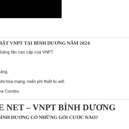
BẬT VNPT TẠI BÌNH DƯƠNG NĂM 2024
 băng tần cao cấp của VNPT.
háng.
hí hòa mạng, miễn phí thiết bị wifi.
ome Combo.
 NET – VNPT BÌNH DƯƠNG
 BÌNH DƯƠNG CÓ NHỮNG GÓI CƯỚC NÀO?