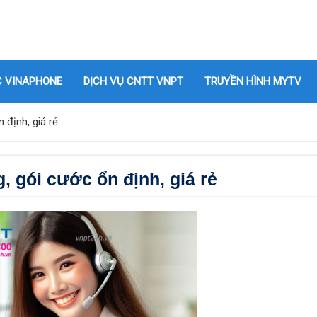
C VINAPHONE
DỊCH VỤ CNTT VNPT
TRUYỀN HÌNH MYTV
định, giá rẻ
gói cước ổn định, giá rẻ