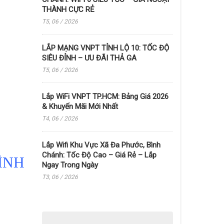
THÀNH CỰC RẺ
T5, 06 / 2026
LẮP MẠNG VNPT TỈNH LỘ 10: TỐC ĐỘ
SIÊU ĐỈNH – ƯU ĐÃI THẢ GA
T5, 06 / 2026
Lắp WiFi VNPT TP.HCM: Bảng Giá 2026
& Khuyến Mãi Mới Nhất
T4, 06 / 2026
Lắp Wifi Khu Vực Xã Đa Phước, Bình
Chánh: Tốc Độ Cao – Giá Rẻ – Lắp
ÌNH
Ngay Trong Ngày
T3, 06 / 2026