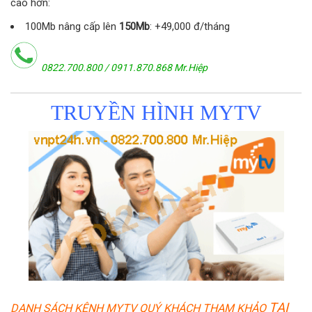
cao hơn:
100Mb nâng cấp lên
150Mb
: +49,000 đ/tháng
0822.700.800 / 0911.870.868 Mr.Hiệp
TRUYỀN HÌNH MYTV
TẠI
DAN
H SÁCH KÊNH MYTV QUÝ KHÁCH THAM KHẢO