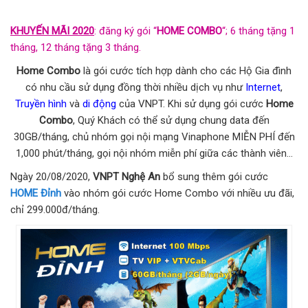
KHUYẾN MÃI 2020
: đăng ký gói “
HOME COMBO
“; 6 tháng tặng 1
tháng, 12 tháng tặng 3 tháng.
Home Combo
là gói cước tích hợp dành cho các Hộ Gia đình
có nhu cầu sử dụng đồng thời nhiều dịch vụ như
Internet
,
Truyền hình
và
di động
của VNPT. Khi sử dụng gói cước
Home
Combo
, Quý Khách có thể sử dụng chung data đến
30GB/tháng, chủ nhóm gọi nội mạng Vinaphone MIỄN PHÍ đến
1,000 phút/tháng, gọi nội nhóm miễn phí giữa các thành viên…
Ngày 20/08/2020,
VNPT Nghệ An
bổ sung thêm gói cước
HOME Đỉnh
vào nhóm gói cước Home Combo với nhiều ưu đãi,
chỉ 299.000đ/tháng.