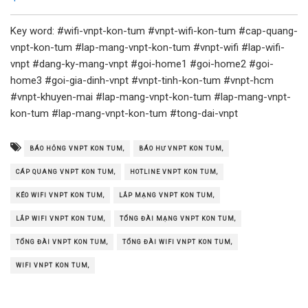
Key word: #wifi-vnpt-kon-tum #vnpt-wifi-kon-tum #cap-quang-
vnpt-kon-tum #lap-mang-vnpt-kon-tum #vnpt-wifi #lap-wifi-
vnpt #dang-ky-mang-vnpt #goi-home1 #goi-home2 #goi-
home3 #goi-gia-dinh-vnpt #vnpt-tinh-kon-tum #vnpt-hcm
#vnpt-khuyen-mai #lap-mang-vnpt-kon-tum #lap-mang-vnpt-
kon-tum #lap-mang-vnpt-kon-tum #tong-dai-vnpt
BÁO HỎNG VNPT KON TUM,
BÁO HƯ VNPT KON TUM,
CÁP QUANG VNPT KON TUM,
HOTLINE VNPT KON TUM,
KÉO WIFI VNPT KON TUM,
LẮP MẠNG VNPT KON TUM,
LẮP WIFI VNPT KON TUM,
TỔNG ĐÀI MẠNG VNPT KON TUM,
TỔNG ĐÀI VNPT KON TUM,
TỔNG ĐÀI WIFI VNPT KON TUM,
WIFI VNPT KON TUM,