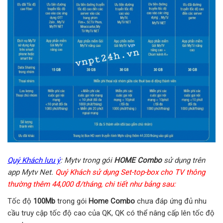
Quý Khách lưu ý
: Mytv trong gói
HOME Combo
sử dụng trên
app Mytv Net.
Quý Khách sử dụng Set-top-box cho TV thông
thường thêm 44,000 đ/tháng, chi tiết như bảng sau:
Tốc độ
100Mb
trong gói
Home Combo
chưa đáp ứng đủ nhu
cầu truy cập tốc độ cao của QK, QK có thể nâng cấp lên tốc độ