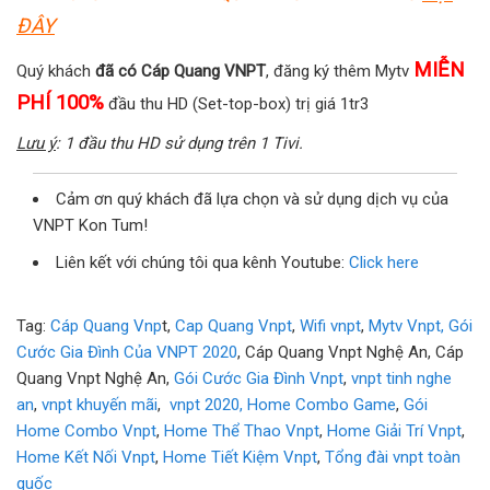
ĐÂY
MIỄN
Quý khách
đã có Cáp Quang VNPT
, đăng ký thêm Mytv
PHÍ 100%
đầu thu HD (Set-top-box) trị giá 1tr3
Lưu ý
:
1 đầu thu HD sử dụng trên 1 Tivi.
Cảm ơn quý khách đã lựa chọn và sử dụng dịch vụ của
VNPT Kon Tum!
Liên kết với chúng tôi qua kênh Youtube:
Click here
Tag:
Cáp Quang Vnp
t,
Cap Quang Vnpt
,
Wifi vnpt
,
Mytv Vnpt,
Gói
Cước Gia Đình Của VNPT 2020
, Cáp Quang Vnpt Nghệ An, Cáp
Quang Vnpt Nghệ An,
Gói Cước Gia Đình Vnpt
,
vnpt tinh nghe
an
,
vnpt khuyến mãi
,
vnpt 2020,
Home Combo Game
,
Gói
Home Combo Vnpt
,
Home Thể Thao Vnpt
,
Home Giải Trí Vnpt
,
Home Kết Nối Vnpt
,
Home Tiết Kiệm Vnpt
,
Tổng đài vnpt toàn
quốc