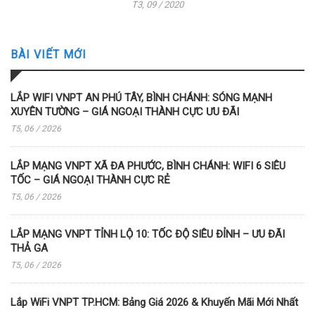
T3, 09 / 2020
BÀI VIẾT MỚI
LẮP WIFI VNPT AN PHÚ TÂY, BÌNH CHÁNH: SÓNG MẠNH
XUYÊN TƯỜNG – GIÁ NGOẠI THÀNH CỰC ƯU ĐÃI
T5, 06 / 2026
LẮP MẠNG VNPT XÃ ĐA PHƯỚC, BÌNH CHÁNH: WIFI 6 SIÊU
TỐC – GIÁ NGOẠI THÀNH CỰC RẺ
T5, 06 / 2026
LẮP MẠNG VNPT TỈNH LỘ 10: TỐC ĐỘ SIÊU ĐỈNH – ƯU ĐÃI
THẢ GA
T5, 06 / 2026
Lắp WiFi VNPT TP.HCM: Bảng Giá 2026 & Khuyến Mãi Mới Nhất