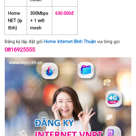
Home
300Mbps
630.000đ
NET (ip
+ 1 wifi
tĩnh)
mesh
Đăng ký lắp đặt gói
Home Internet Bình Thuận
vui lòng gọi
0816925555
.