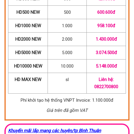
HD500 NEW
500
600.600đ
HD1000 NEW
1.000
958.100đ
HD2000 NEW
2.000
1.430.000đ
HD5000 NEW
5.000
3.074.500đ
HD10000 NEW
10.000
5.148.000đ
HD MAX NEW
sl
Liên hệ:
0822700800
Phí khởi tạo hệ thống VNPT Invoice: 1.100.000đ
Giá trên đã gồm VAT
Khuyến mãi lắp mạng các huyện/tp Bình Thuận
: