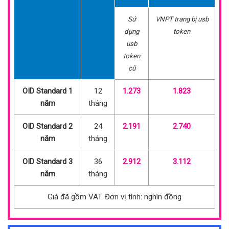
Sử
VNPT trang bị usb
dụng
token
usb
token
cũ
OID Standard 1
12
1.273
1.823
năm
tháng
OID Standard 2
24
2.191
2.740
năm
tháng
OID Standard 3
36
2.912
3.112
năm
tháng
Giá đã gồm VAT. Đơn vị tính: nghìn đồng