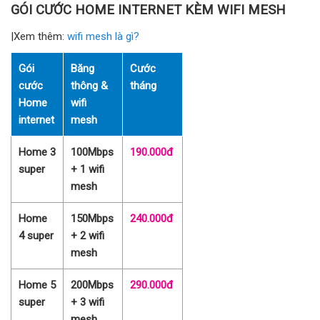
GÓI CƯỚC HOME INTERNET KÈM WIFI MESH
|Xem thêm:
wifi mesh là gì?
Gói
Băng
Cước
cước
thông &
tháng
Home
wifi
internet
mesh
Home 3
100Mbps
190.000đ
super
+ 1 wifi
mesh
Home
150Mbps
240.000đ
4 super
+ 2 wifi
mesh
Home 5
200Mbps
290.000đ
super
+ 3 wifi
mesh