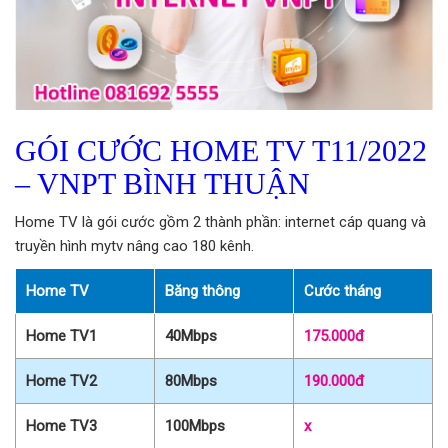
GÓI CƯỚC HOME TV T11/2022
– VNPT BÌNH THUẬN
Home TV là gói cước gồm 2 thành phần: internet cáp quang và
truyền hình mytv nâng cao 180 kênh.
Home TV
Băng thông
Cước tháng
Home TV1
40Mbps
175.000đ
Home TV2
80Mbps
190.000đ
Home TV3
100Mbps
x