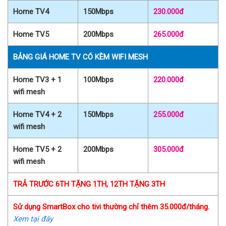
Home TV4
150Mbps
230.000đ
Home TV5
200Mbps
265.000đ
BẢNG GIÁ HOME TV CÓ KÈM WIFI MESH
Home TV3 + 1
100Mbps
220.000đ
wifi mesh
Home TV4 + 2
150Mbps
255.000đ
wifi mesh
Home TV5 + 2
200Mbps
305.000đ
wifi mesh
TRẢ TRƯỚC 6TH TẶNG 1TH, 12TH TẶNG 3TH
Sử dụng SmartBox cho tivi thường chỉ thêm 35.000đ/tháng.
Xem tại đây