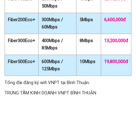
50Mbps
Fiber200Eco+
300Mbps /
5Mbps
6,600,000đ
60Mbps
Fiber300Eco+
400Mbps /
8Mbps
13,200,000đ
85Mbps
Fiber500Eco+
600Mbps /
10Mbps
19,800,000đ
125Mbps
Tổng đài đăng ký wifi VNPT tại Bình Thuận.
TRUNG TÂM KINH DOANH VNPT BÌNH THUẬN