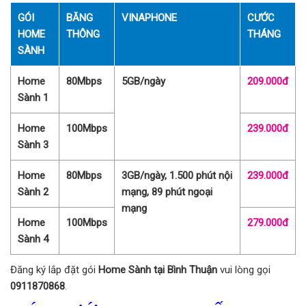
GÓI
BĂNG
VINAPHONE
CƯỚC
HOME
THÔNG
THÁNG
SÀNH
Home
80Mbps
5GB/ngày
209.000đ
Sành 1
Home
100Mbps
239.000đ
Sành 3
Home
80Mbps
3GB/ngày, 1.500 phút nội
239.000đ
Sành 2
mạng, 89 phút ngoại
mạng
Home
100Mbps
279.000đ
Sành 4
Đăng ký lắp đặt gói
Home Sành tại Bình Thuận
vui lòng gọi
0911870868
.