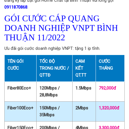
Đăng ký lắp đặt gói Home Chất tại Bình Thuận vui lòng gọi
0911870868
.
GÓI CƯỚC CÁP QUANG
DOANH NGHIỆP VNPT BÌNH
THUẬN 11/2022
Ưu đãi gói cước doanh nghiệp VNPT: tặng 1 ip tĩnh.
TÊN GÓI
TỐC ĐỘ
CAM
CƯỚC
CƯỚC
TRONG NƯỚC /
KẾT
THÁNG
QTTĐ
QT.TT
Fiber80Eco+
120Mbps /
1.5Mbps
792,000đ
28,8Mbps
Fiber100Eco+
150Mbps /
2Mbps
1,320,000đ
35Mbps
Fiber150Eco+
200Mbps /
4Mbps
3,300,000đ