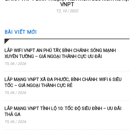
VNPT
T2, 10 / 2022
BÀI VIẾT MỚI
LẮP WIFI VNPT AN PHÚ TÂY, BÌNH CHÁNH: SÓNG MẠNH
XUYÊN TƯỜNG – GIÁ NGOẠI THÀNH CỰC ƯU ĐÃI
T5, 06 / 2026
LẮP MẠNG VNPT XÃ ĐA PHƯỚC, BÌNH CHÁNH: WIFI 6 SIÊU
TỐC – GIÁ NGOẠI THÀNH CỰC RẺ
T5, 06 / 2026
LẮP MẠNG VNPT TỈNH LỘ 10: TỐC ĐỘ SIÊU ĐỈNH – ƯU ĐÃI
THẢ GA
T5, 06 / 2026