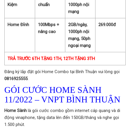
Kiệm
chuẩn
1000ph nội
mạng
Home Đỉnh
100Mbps +
2GB/ngày,
269.000đ
nâng cao
1000ph nội
mạng, 50ph
ngoại mạng
TRẢ TRƯỚC 6TH TẶNG 1TH, 12TH TẶNG 3TH
Đăng ký lắp đặt gói Home Combo tại Bình Thuận vui lòng gọi
0816925555
.
GÓI CƯỚC HOME SÀNH
11/2022 – VNPT BÌNH THUẬN
Home Sành
là gói cước combo gồm internet cáp quang và di
động vinaphone, tặng data lên đến 150GB/tháng và nghe gọi
1.500 phút.