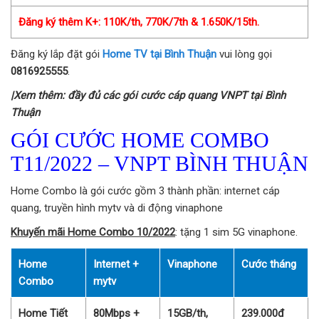
Đăng ký thêm K+: 110K/th, 770K/7th & 1.650K/15th.
Đăng ký lắp đặt gói
Home TV tại Bình Thuận
vui lòng gọi
0816925555
.
|Xem thêm: đầy đủ các gói cước cáp quang VNPT tại Bình
Thuận
GÓI CƯỚC HOME COMBO
T11/2022 – VNPT BÌNH THUẬN
Home Combo là gói cước gồm 3 thành phần: internet cáp
quang, truyền hình mytv và di động vinaphone
Khuyến mãi Home Combo 10/2022
: tặng 1 sim 5G vinaphone.
Home
Internet +
Vinaphone
Cước tháng
Combo
mytv
Home Tiết
80Mbps +
15GB/th,
239.000đ