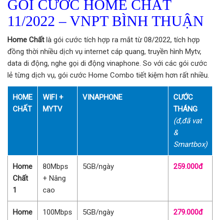
GÓI CƯỚC HOME CHẤT
11/2022 – VNPT BÌNH THUẬN
Home Chất
là gói cước tích hợp ra mắt từ 08/2022, tích hợp
đồng thời nhiều dịch vụ internet cáp quang, truyền hình Mytv,
data di động, nghe gọi di động vinaphone. So với các gói cước
lẻ từng dịch vụ, gói cước Home Combo tiết kiệm hơn rất nhiều.
HOME
WIFI +
VINAPHONE
CƯỚC
CHẤT
MYTV
THÁNG
(đ,đã vat
&
Smartbox)
Home
80Mbps
5GB/ngày
259.000đ
Chất
+ Nâng
1
cao
Home
100Mbps
5GB/ngày
279.000đ