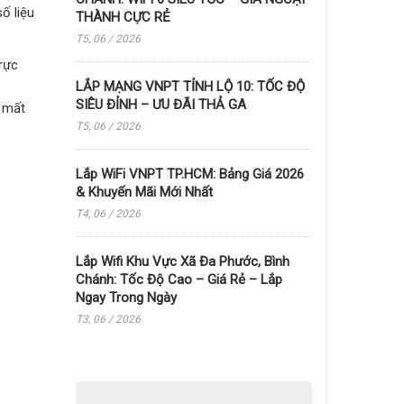
ố liệu
THÀNH CỰC RẺ
T5, 06 / 2026
rực
LẮP MẠNG VNPT TỈNH LỘ 10: TỐC ĐỘ
SIÊU ĐỈNH – ƯU ĐÃI THẢ GA
i mất
T5, 06 / 2026
Lắp WiFi VNPT TP.HCM: Bảng Giá 2026
& Khuyến Mãi Mới Nhất
T4, 06 / 2026
Lắp Wifi Khu Vực Xã Đa Phước, Bình
Chánh: Tốc Độ Cao – Giá Rẻ – Lắp
Ngay Trong Ngày
T3, 06 / 2026