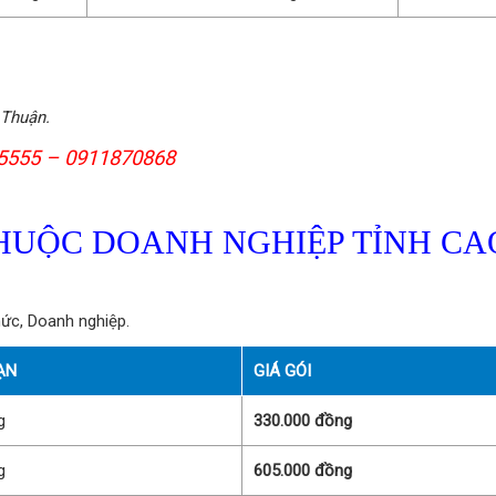
 Thuận.
925555 – 0911870868
HUỘC DOANH NGHIỆP TỈNH CA
ức, Doanh nghiệp.
ẠN
GIÁ GÓI
g
330.000 đồng
g
605.000 đồng