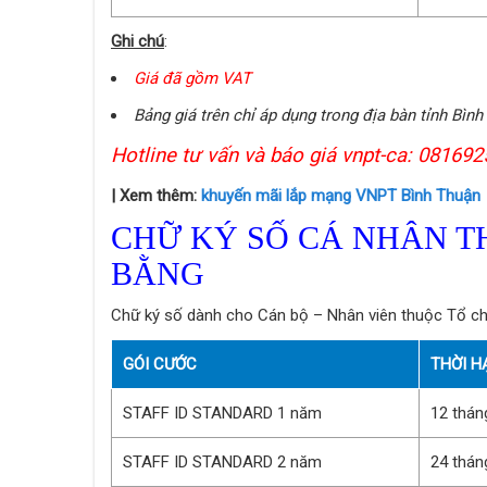
Ghi chú
:
Giá đã gồm VAT
Bảng giá trên chỉ áp dụng trong địa bàn tỉnh Bình
Hotline tư vấn và báo giá vnpt-ca: 0816
| Xem thêm:
khuyến mãi lắp mạng VNPT Bình Thuận
CHỮ KÝ SỐ CÁ NHÂN T
BẰNG
Chữ ký số dành cho Cán bộ – Nhân viên thuộc Tổ ch
GÓI CƯỚC
THỜI H
STAFF ID STANDARD 1 năm
12 thán
STAFF ID STANDARD 2 năm
24 thán