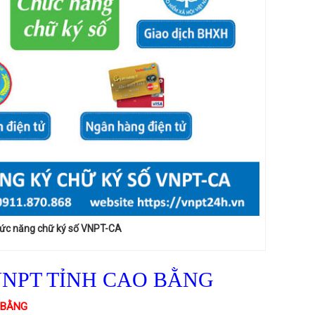
ức năng chữ ký số VNPT-CA
VNPT TỈNH CAO BẰNG
 BẰNG