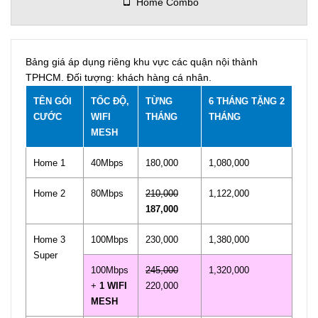
Home Combo
Bảng giá áp dụng riêng khu vực các quận nội thành
TPHCM. Đối tượng: khách hàng cá nhân.
TÊN GÓI
TỐC ĐỘ,
TỪNG
6 THÁNG TẶNG 2
CƯỚC
WIFI
THÁNG
THÁNG
MESH
Home 1
40Mbps
180,000
1,080,000
Home 2
80Mbps
210,000
1,122,000
187,000
Home 3
100Mbps
230,000
1,380,000
Super
100Mbps
245,000
1,320,000
+
1 WIFI
220,000
MESH