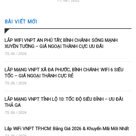
T7, 08 / 2022
BÀI VIẾT MỚI
LẮP WIFI VNPT AN PHÚ TÂY, BÌNH CHÁNH: SÓNG MẠNH
XUYÊN TƯỜNG – GIÁ NGOẠI THÀNH CỰC ƯU ĐÃI
T5, 06 / 2026
LẮP MẠNG VNPT XÃ ĐA PHƯỚC, BÌNH CHÁNH: WIFI 6 SIÊU
TỐC – GIÁ NGOẠI THÀNH CỰC RẺ
T5, 06 / 2026
LẮP MẠNG VNPT TỈNH LỘ 10: TỐC ĐỘ SIÊU ĐỈNH – ƯU ĐÃI
THẢ GA
T5, 06 / 2026
Lắp WiFi VNPT TP.HCM: Bảng Giá 2026 & Khuyến Mãi Mới Nhất
T4, 06 / 2026