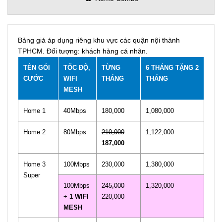
Bảng giá áp dụng riêng khu vực các quận nội thành
TPHCM. Đối tượng: khách hàng cá nhân.
TÊN GÓI
TỐC ĐỘ,
TỪNG
6 THÁNG TẶNG 2
CƯỚC
WIFI
THÁNG
THÁNG
MESH
Home 1
40Mbps
180,000
1,080,000
Home 2
80Mbps
210,000
1,122,000
187,000
Home 3
100Mbps
230,000
1,380,000
Super
100Mbps
245,000
1,320,000
+
1 WIFI
220,000
MESH