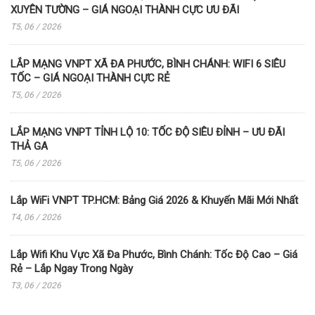
XUYÊN TƯỜNG – GIÁ NGOẠI THÀNH CỰC ƯU ĐÃI
T5, 06 / 2026
LẮP MẠNG VNPT XÃ ĐA PHƯỚC, BÌNH CHÁNH: WIFI 6 SIÊU
TỐC – GIÁ NGOẠI THÀNH CỰC RẺ
T5, 06 / 2026
LẮP MẠNG VNPT TỈNH LỘ 10: TỐC ĐỘ SIÊU ĐỈNH – ƯU ĐÃI
THẢ GA
T5, 06 / 2026
Lắp WiFi VNPT TP.HCM: Bảng Giá 2026 & Khuyến Mãi Mới Nhất
T4, 06 / 2026
Lắp Wifi Khu Vực Xã Đa Phước, Bình Chánh: Tốc Độ Cao – Giá
Rẻ – Lắp Ngay Trong Ngày
T3, 06 / 2026