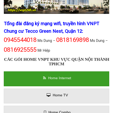
Tổng đài đăng ký mạng wifi, truyền hình VNPT
Chung cư Tecco Green Nest, Quận 12:
0945544018
0818169898
Ms Dung –
Ms Dung –
0816925555
Mr Hiệp
CÁC GÓI HOME VNPT KHU VỰC QUẬN NỘI THÀNH
TPHCM
Home Internet
Home TV
Home Combo