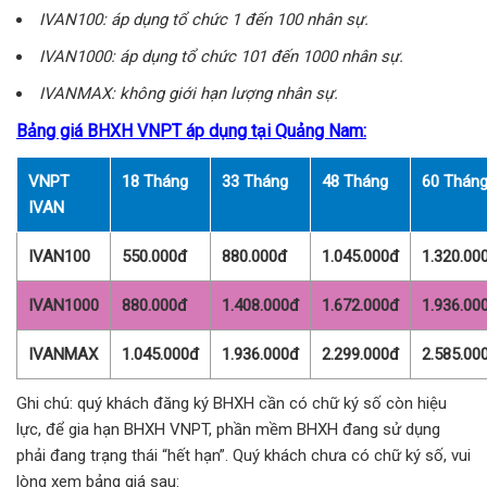
IVAN100: áp dụng tổ chức 1 đến 100 nhân sự.
IVAN1000: áp dụng tổ chức 101 đến 1000 nhân sự.
IVANMAX: không giới hạn lượng nhân sự.
Bảng giá BHXH VNPT áp dụng tại Quảng Nam:
VNPT
18 Tháng
33 Tháng
48 Tháng
60 Thán
IVAN
IVAN100
550.000đ
880.000đ
1.045.000đ
1.320.00
IVAN1000
880.000đ
1.408.000đ
1.672.000đ
1.936.00
IVANMAX
1.045.000đ
1.936.000đ
2.299.000đ
2.585.00
Ghi chú: quý khách đăng ký BHXH cần có chữ ký số còn hiệu
lực, để gia hạn BHXH VNPT, phần mềm BHXH đang sử dụng
phải đang trạng thái “hết hạn”. Quý khách chưa có chữ ký số, vui
lòng xem bảng giá sau: