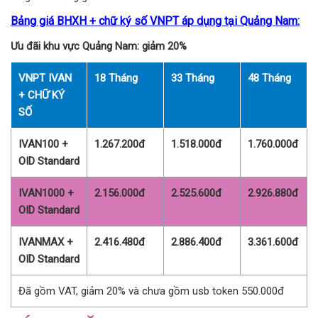
Bảng giá BHXH + chữ ký số VNPT áp dụng tại Quảng Nam:
Ưu đãi khu vực Quảng Nam: giảm 20%
VNPT IVAN
18 Tháng
33 Tháng
48 Tháng
+ CHỮ KÝ
SỐ
IVAN100 +
1.267.200đ
1.518.000đ
1.760.000đ
OID Standard
IVAN1000 +
2.156.000đ
2.525.600đ
2.926.880đ
OID Standard
IVANMAX +
2.416.480đ
2.886.400đ
3.361.600đ
OID Standard
Đã gồm VAT, giảm 20% và chưa gồm usb token 550.000đ