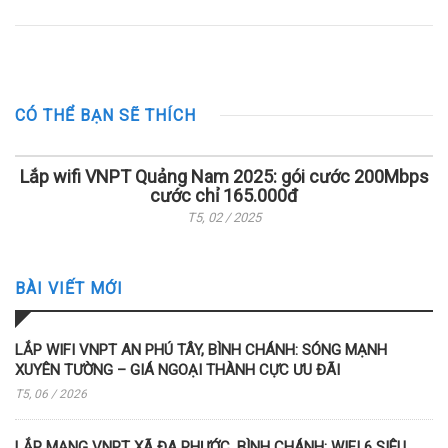
CÓ THỂ BẠN SẼ THÍCH
Lắp wifi VNPT Quảng Nam 2025: gói cước 200Mbps
cước chỉ 165.000đ
T5, 02 / 2025
BÀI VIẾT MỚI
LẮP WIFI VNPT AN PHÚ TÂY, BÌNH CHÁNH: SÓNG MẠNH
XUYÊN TƯỜNG – GIÁ NGOẠI THÀNH CỰC ƯU ĐÃI
T5, 06 / 2026
LẮP MẠNG VNPT XÃ ĐA PHƯỚC, BÌNH CHÁNH: WIFI 6 SIÊU