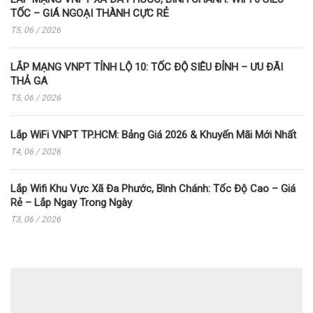
TỐC – GIÁ NGOẠI THÀNH CỰC RẺ
T5, 06 / 2026
LẮP MẠNG VNPT TỈNH LỘ 10: TỐC ĐỘ SIÊU ĐỈNH – ƯU ĐÃI
THẢ GA
T5, 06 / 2026
Lắp WiFi VNPT TP.HCM: Bảng Giá 2026 & Khuyến Mãi Mới Nhất
T4, 06 / 2026
Lắp Wifi Khu Vực Xã Đa Phước, Bình Chánh: Tốc Độ Cao – Giá
Rẻ – Lắp Ngay Trong Ngày
T3, 06 / 2026