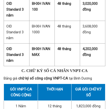
OID
BHXH IVAN
48 tháng
3,020,000
Standard 3
100
đồng
năm
OID
BHXH IVAN
48 tháng
3,608,000
Standard 3
1000
đồng
năm
OID
BHXH IVAN
48 tháng
4,202,000
Standard 3
MAX
đồng
năm
C. CHỮ KÝ SỐ CÁ NHÂN VNPT-CA
Bảng giá
chữ ký số công cộng VNPT-CA
tại Bình Dương
GÓI VNPT-CA
THỜI HẠN
GIÁ GÓI CHỮ KÝ
CÔNG CỘNG
SỐ
1 Năm
12 tháng
1,823,000 đồng