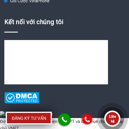
Gói Cước VinaPhone
Kết nối với chúng tôi
ĐĂNG KÝ TƯ VẤN
Đơn vị cung cấp
Hóa đơn điện tử VNPT
và
cho thuê chổ đặt máy
chủ VNPT