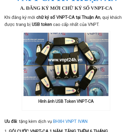
A. ĐĂNG KÝ MỚI CHỮ KÝ SỐ VNPT-CA
Khi đăng ký mới
chữ ký số VNPT-CA tại Thuận An
, quý khách
được trang bị
USB token
cao cấp nhất của VNPT.
Hình ảnh USB Token VNPT-CA
Ưu đãi
: tặng kèm dịch vụ
BHXH VNPT IVAN
GÓI CƯỚC VNPT-CA 1 NĂM, TẶNG THÊM 6 THÁNG