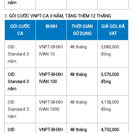
năm
GÓI CƯỚC VNPT-CA 3 NĂM, TẶNG THÊM 12 THÁNG
GÓI CƯỚC
BHXH
THỜI GIAN
GIÁ GÓI, ĐÃ
CA
SỬ DỤNG
VAT
OID
VNPT-BHXH
48 tháng
3,080,000
Standard 3
IVAN 10
đồng
năm
OID
VNPT-BHXH
48 tháng
3,570,000
Standard 3
IVAN 100
đồng
năm
OID
VNPT-BHXH
48 tháng
4,158,000
Standard 3
IVAN 1000
đồng
năm
OID
VNPT-BHXH
48 tháng
4,752,000