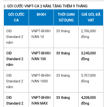
GÓI CƯỚC VNPT-CA 2 NĂM, TẶNG THÊM 9 THÁNG
GÓI CƯỚC
BHXH
THỜI GIAN
GIÁ GÓI, ĐÃ
CA
SỬ DỤNG
VAT
OID
VNPT-BHXH
33 tháng
2,706,000
Standard 2
IVAN 10
đồng
năm
OID
VNPT-BHXH
33 tháng
3,245,000
Standard 2
IVAN 100
đồng
năm
OID
VNPT-BHXH
33 tháng
3,707,000
Standard 2
IVAN 1000
đồng
năm
OID
VNPT-BHXH
33 tháng
4,208,000
Standard 2
IVAN MAX
đồng