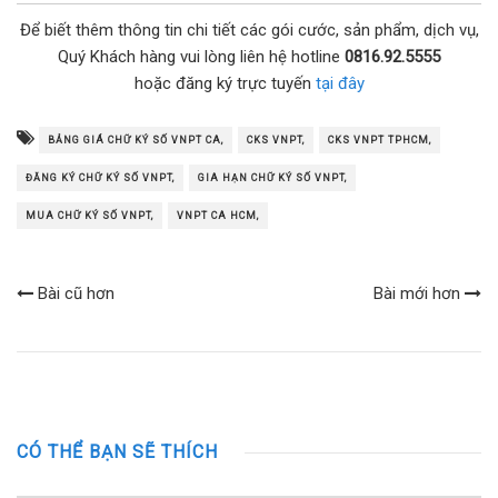
Để biết thêm thông tin chi tiết các gói cước, sản phẩm, dịch vụ,
Quý Khách hàng vui lòng liên hệ hotline
0816.92.5555
hoặc đăng ký trực tuyến
tại đây
BẢNG GIÁ CHỮ KÝ SỐ VNPT CA,
CKS VNPT,
CKS VNPT TPHCM,
ĐĂNG KÝ CHỮ KÝ SỐ VNPT,
GIA HẠN CHỮ KÝ SỐ VNPT,
MUA CHỮ KÝ SỐ VNPT,
VNPT CA HCM,
Bài cũ hơn
Bài mới hơn
CÓ THỂ BẠN SẼ THÍCH