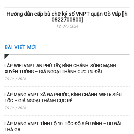
Hướng dẫn cấp bù chữ ký số VNPT quận Gò Vấp [lh
0822700800]
T2, 07 / 2024
BÀI VIẾT MỚI
LẮP WIFI VNPT AN PHÚ TÂY, BÌNH CHÁNH: SÓNG MẠNH
XUYÊN TƯỜNG – GIÁ NGOẠI THÀNH CỰC ƯU ĐÃI
T5, 06 / 2026
LẮP MẠNG VNPT XÃ ĐA PHƯỚC, BÌNH CHÁNH: WIFI 6 SIÊU
TỐC – GIÁ NGOẠI THÀNH CỰC RẺ
T5, 06 / 2026
LẮP MẠNG VNPT TỈNH LỘ 10: TỐC ĐỘ SIÊU ĐỈNH – ƯU ĐÃI
THẢ GA