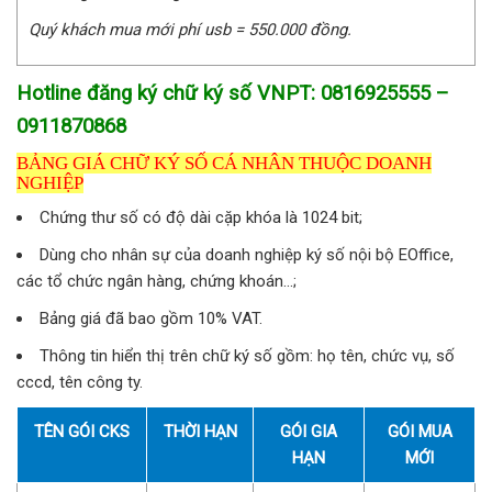
Quý khách mua mới phí usb = 550.000 đồng.
Hotline đăng ký chữ ký số VNPT: 0816925555 –
0911870868
BẢNG GIÁ CHỮ KÝ SỐ CÁ NHÂN THUỘC DOANH
NGHIỆP
Chứng thư số có độ dài cặp khóa là 1024 bit;
Dùng cho nhân sự của doanh nghiệp ký số nội bộ EOffice,
các tổ chức ngân hàng, chứng khoán…;
Bảng giá đã bao gồm 10% VAT.
Thông tin hiển thị trên chữ ký số gồm: họ tên, chức vụ, số
cccd, tên công ty.
TÊN GÓI CKS
THỜI HẠN
GÓI GIA
GÓI MUA
HẠN
MỚI