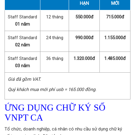
HẠN
MỚI
Staff Standard
12 tháng
550.000đ
715.000đ
01 năm
Staff Standard
24 tháng
990.000đ
1.155.000đ
02 năm
Staff Standard
36 tháng
1.320.000đ
1.485.000đ
03 năm
Giá đã gồm VAT.
Quý khách mua mới phí usb = 165.000 đồng.
ỨNG DỤNG CHỮ KÝ SỐ
VNPT CA
Tổ chức, doanh nghiệp, cá nhân có nhu cầu sử dụng chữ ký