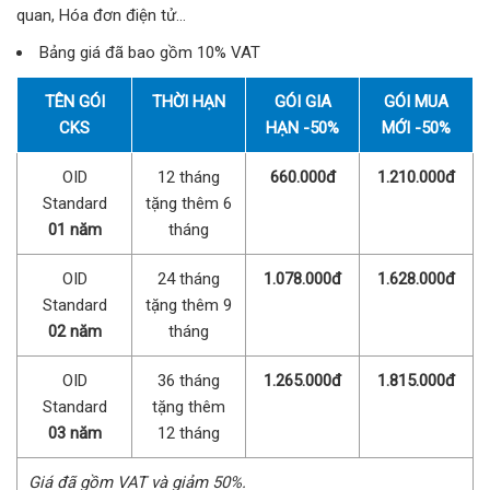
quan, Hóa đơn điện tử…
Bảng giá đã bao gồm 10% VAT
TÊN GÓI
THỜI HẠN
GÓI GIA
GÓI MUA
CKS
HẠN -50%
MỚI -50%
OID
12 tháng
660.000đ
1.210.000đ
Standard
tặng thêm 6
01 năm
tháng
OID
24 tháng
1.078.000đ
1.628.000đ
Standard
tặng thêm 9
02 năm
tháng
OID
36 tháng
1.265.000đ
1.815.000đ
Standard
tặng thêm
03 năm
12 tháng
Giá đã gồm VAT và giảm 50%.