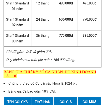
Staff Standard
12 tháng
480.000đ
495.000đ
01 năm
Staff Standard
24 tháng
605.000đ
770.000đ
02 năm
Staff Standard
36 tháng
770.000đ
935.000đ
03 năm
Giá đã gồm VAT và giảm 20%
Quý khách mua mới phí usb = 165.000 đồng.
BẢNG GIÁ CHỮ KÝ SỐ CÁ NHÂN, HỘ KINH DOANH
CÁ THỂ
Chứng thư số có độ dài cặp khóa là 1024 bit;
Bảng giá đã bao gồm 10% VAT.
TÊN GÓI CKS
THỜI HẠN
GÓI GIA
GÓI MUA