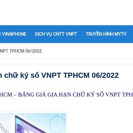
C VINAPHONE
DỊCH VỤ CNTT VNPT
TRUYỀN HÌNH MYTV
ố VNPT TPHCM 06/2022
ạn chữ ký số VNPT TPHCM 06/2022
PHCM – BẢNG GIÁ GIA HẠN CHỮ KÝ SỐ VNPT TP