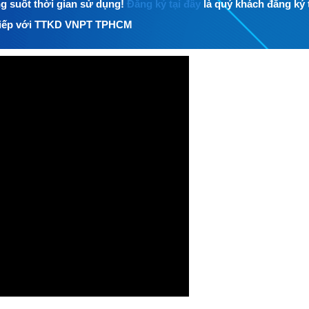
g suốt thời gian sử dụng!
Đăng ký tại đây
là quý khách đăng ký 
tiếp với TTKD VNPT TPHCM