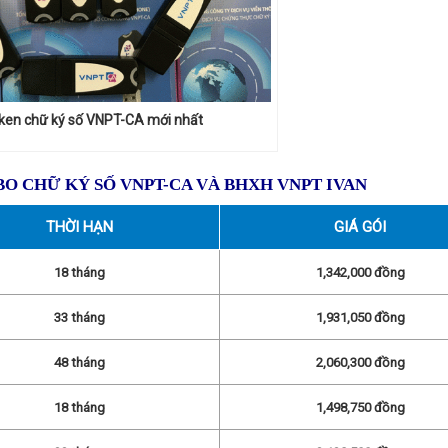
ken chữ ký số VNPT-CA mới nhất
O CHỮ KÝ SỐ VNPT-CA VÀ BHXH VNPT IVAN
THỜI HẠN
GIÁ GÓI
18 tháng
1,342,000 đồng
33 tháng
1,931,050 đồng
48 tháng
2,060,300 đồng
18 tháng
1,498,750 đồng