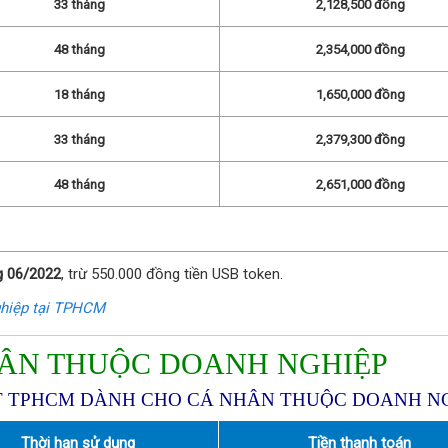
33 tháng
2,128,500 đồng
48 tháng
2,354,000 đồng
18 tháng
1,650,000 đồng
33 tháng
2,379,300 đồng
48 tháng
2,651,000 đồng
g 06/2022
, trừ 550.000 đồng tiền USB token.
ghiệp tại TPHCM
HÂN THUỘC DOANH NGHIỆP
PT TPHCM DÀNH CHO CÁ NHÂN THUỘC DOANH N
Thời hạn sử dụng
Tiền thanh toán