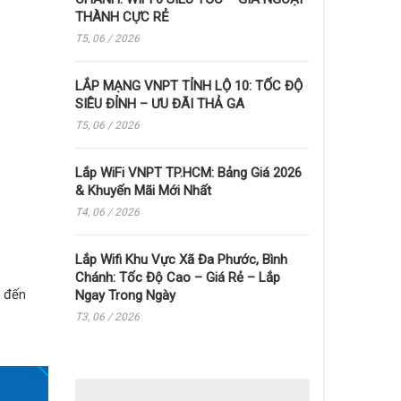
THÀNH CỰC RẺ
T5, 06 / 2026
LẮP MẠNG VNPT TỈNH LỘ 10: TỐC ĐỘ
SIÊU ĐỈNH – ƯU ĐÃI THẢ GA
T5, 06 / 2026
Lắp WiFi VNPT TP.HCM: Bảng Giá 2026
& Khuyến Mãi Mới Nhất
T4, 06 / 2026
Lắp Wifi Khu Vực Xã Đa Phước, Bình
Chánh: Tốc Độ Cao – Giá Rẻ – Lắp
n đến
Ngay Trong Ngày
T3, 06 / 2026