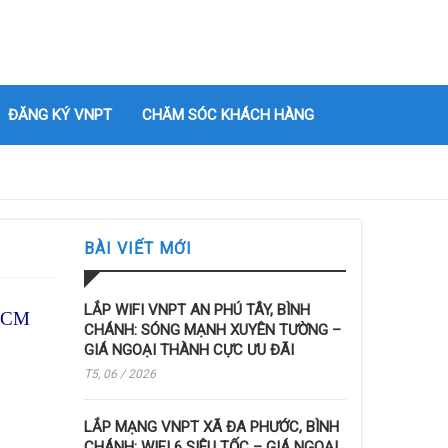
ĐĂNG KÝ VNPT
CHĂM SÓC KHÁCH HÀNG
BÀI VIẾT MỚI
LẮP WIFI VNPT AN PHÚ TÂY, BÌNH
HCM
CHÁNH: SÓNG MẠNH XUYÊN TƯỜNG –
GIÁ NGOẠI THÀNH CỰC ƯU ĐÃI
T5, 06 / 2026
LẮP MẠNG VNPT XÃ ĐA PHƯỚC, BÌNH
CHÁNH: WIFI 6 SIÊU TỐC – GIÁ NGOẠI