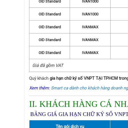
OID Standard
IVAN1000
OID Standard
IVAN1000
OID Standard
IVANMAX
OID Standard
IVANMAX
OID Standard
IVANMAX
Giá đã gồm VAT
Quý khách
gia hạn chữ ký số VNPT TẠI TPHCM tron
Xem thêm:
Smart ca dành cho khách hàng doanh n
II. KHÁCH HÀNG CÁ N
BẢNG GIÁ GIA HẠN CHỮ KÝ SỐ VN
Tên gói dịch vụ