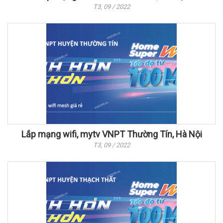
T3, 09 / 2022
Lắp mạng wifi, mytv VNPT Thường Tín, Hà Nội
T3, 09 / 2022