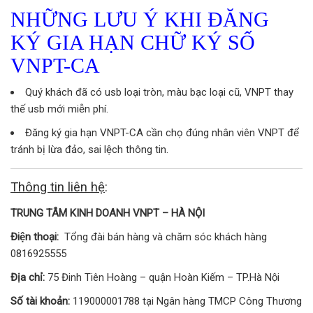
NHỮNG LƯU Ý KHI ĐĂNG
KÝ GIA HẠN CHỮ KÝ SỐ
VNPT-CA
Quý khách đã có usb loại tròn, màu bạc loại cũ, VNPT thay
thế usb mới miễn phí.
Đăng ký gia hạn VNPT-CA cần chọ đúng nhân viên VNPT để
tránh bị lừa đảo, sai lệch thông tin.
Thông tin liên hệ
:
TRUNG TÂM KINH DOANH VNPT – HÀ NỘI
Điện thoại:
Tổng đài bán hàng và chăm sóc khách hàng
0816925555
Địa chỉ:
75 Đinh Tiên Hoàng – quận Hoàn Kiếm – TP.Hà Nội
Số tài khoản:
119000001788 tại Ngân hàng TMCP Công Thương