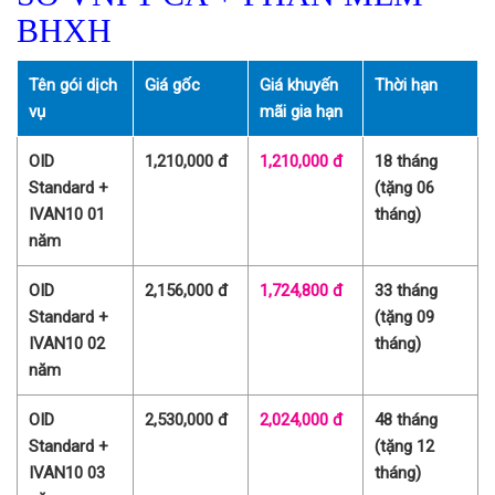
BHXH
Tên gói dịch
Giá gốc
Giá khuyến
Thời hạn
vụ
mãi gia hạn
OID
1,210,000 đ
1,210,000 đ
18 tháng
Standard +
(tặng 06
IVAN10 01
tháng)
năm
OID
2,156,000 đ
1,724,800 đ
33 tháng
Standard +
(tặng 09
IVAN10 02
tháng)
năm
OID
2,530,000 đ
2,024,000 đ
48 tháng
Standard +
(tặng 12
IVAN10 03
tháng)