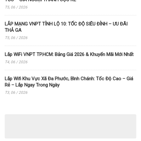
T5, 06 / 2026
LẮP MẠNG VNPT TỈNH LỘ 10: TỐC ĐỘ SIÊU ĐỈNH – ƯU ĐÃI
THẢ GA
T5, 06 / 2026
Lắp WiFi VNPT TP.HCM: Bảng Giá 2026 & Khuyến Mãi Mới Nhất
T4, 06 / 2026
Lắp Wifi Khu Vực Xã Đa Phước, Bình Chánh: Tốc Độ Cao – Giá
Rẻ – Lắp Ngay Trong Ngày
T3, 06 / 2026