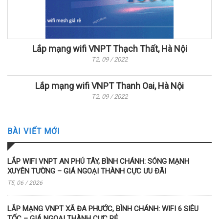
Lắp mạng wifi VNPT Thạch Thất, Hà Nội
T2, 09 / 2022
Lắp mạng wifi VNPT Thanh Oai, Hà Nội
T2, 09 / 2022
BÀI VIẾT MỚI
LẮP WIFI VNPT AN PHÚ TÂY, BÌNH CHÁNH: SÓNG MẠNH
XUYÊN TƯỜNG – GIÁ NGOẠI THÀNH CỰC ƯU ĐÃI
T5, 06 / 2026
LẮP MẠNG VNPT XÃ ĐA PHƯỚC, BÌNH CHÁNH: WIFI 6 SIÊU
TỐC – GIÁ NGOẠI THÀNH CỰC RẺ