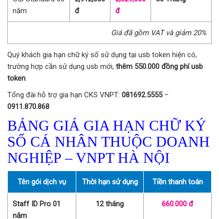
năm
đ
đ
Giá đã gồm VAT và giảm 20%
Quý khách gia hạn chữ ký số sử dụng tại usb token hiện có,
trường hợp cần sử dụng usb mới,
thêm 550.000 đồng phí usb
token
.
Tổng đài hỗ trợ gia hạn CKS VNPT:
081692.5555
–
0911.870.868
BẢNG GIÁ GIA HẠN CHỮ KÝ
SỐ CÁ NHÂN THUỘC DOANH
NGHIỆP – VNPT HÀ NỘI
Tên gói dịch vụ
Thời hạn sử dụng
Tiền thanh toán
Staff ID Pro 01
12 tháng
660.000 đ
năm