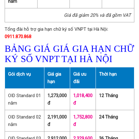
năm
Giá đã giảm 20% và đã gồm VAT
Tổng đài hỗ trợ gia hạn chữ ký số VNPT tại Hà Nội:
0911.870.868
BẢNG GIÁ GIÁ GIA HẠN CHỮ
KÝ SỐ VNPT TẠI HÀ NỘI
Gói dịch vụ
Giá gia
Giá ưu
Thời hạn
hạn
đãi
OID Standard 01
1,273,000
1,018,400
12 Tháng
năm
đ
đ
OID Standard 02
2,191,000
1,752,800
24 Tháng
năm
đ
đ
OID Standard 03
2,912,000
2,329,600
36 Tháng