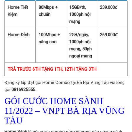
Home Tiết
80Mbps +
15GB/th,
239.000đ
Kiệm
chuẩn
1000ph nội
mạng
Home Đỉnh
100Mbps +
2GB/ngày,
269.000đ
nâng cao
1000ph nội
mạng, 50ph
ngoại mạng
TRẢ TRƯỚC 6TH TẶNG 1TH, 12TH TẶNG 3TH
Đăng ký lắp đặt gói Home Combo tại Bà Rịa Vũng Tàu vui lòng
gọi
0816925555
.
GÓI CƯỚC HOME SÀNH
11/2022 – VNPT BÀ RỊA VŨNG
TÀU
Home Sành
là gói cước combo gồm internet cáp quang và di