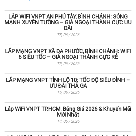
LẮP WIFI VNPT AN PHÚ TÂY, BÌNH CHÁNH: SÓNG
MẠNH XUYÊN TƯỜNG – GIÁ NGOẠI THÀNH CỰC ƯU
ĐÃI
T5, 06 / 2026
LẮP MẠNG VNPT XÃ ĐA PHƯỚC, BÌNH CHÁNH: WIFI
6 SIÊU TỐC – GIÁ NGOẠI THÀNH CỰC RẺ
T5, 06 / 2026
LẮP MẠNG VNPT TỈNH LỘ 10: TỐC ĐỘ SIÊU ĐỈNH –
ƯU ĐÃI THẢ GA
T5, 06 / 2026
Lắp WiFi VNPT TP.HCM: Bảng Giá 2026 & Khuyến Mãi
Mới Nhất
T4, 06 / 2026