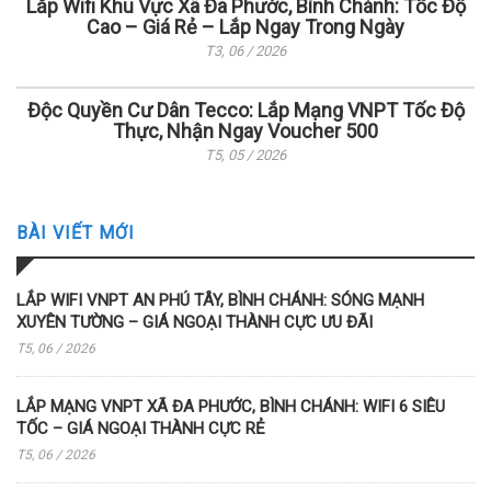
Lắp Wifi Khu Vực Xã Đa Phước, Bình Chánh: Tốc Độ
Cao – Giá Rẻ – Lắp Ngay Trong Ngày
T3, 06 / 2026
Độc Quyền Cư Dân Tecco: Lắp Mạng VNPT Tốc Độ
Thực, Nhận Ngay Voucher 500
T5, 05 / 2026
BÀI VIẾT MỚI
LẮP WIFI VNPT AN PHÚ TÂY, BÌNH CHÁNH: SÓNG MẠNH
XUYÊN TƯỜNG – GIÁ NGOẠI THÀNH CỰC ƯU ĐÃI
T5, 06 / 2026
LẮP MẠNG VNPT XÃ ĐA PHƯỚC, BÌNH CHÁNH: WIFI 6 SIÊU
TỐC – GIÁ NGOẠI THÀNH CỰC RẺ
T5, 06 / 2026