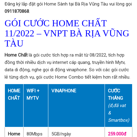
Đăng ký lắp đặt gói Home Sành tại Bà Rịa Vũng Tàu vui lòng gọi
0911870868
.
GÓI CƯỚC HOME CHẤT
11/2022 – VNPT BÀ RỊA VŨNG
TÀU
Home Chất
là gói cước tích hợp ra mắt từ 08/2022, tích hợp
đồng thời nhiều dịch vụ internet cáp quang, truyền hình Mytv,
data di động, nghe gọi di động vinaphone. So với các gói cước
lẻ từng dịch vụ, gói cước Home Combo tiết kiệm hơn rất nhiều.
HOME
WIFI +
VINAPHONE
CƯỚC
CHẤT
MYTV
THÁNG
(đ,đã vat
&
Smartbox)
Home
80Mbps
5GB/ngày
259.000đ