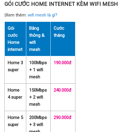
GÓI CƯỚC HOME INTERNET KÈM WIFI MESH
|Xem thêm:
wifi mesh là gì?
Gói
Băng
Cước
cước
thông &
tháng
Home
wifi
internet
mesh
Home 3
100Mbps
190.000đ
super
+ 1 wifi
mesh
Home
150Mbps
240.000đ
4 super
+ 2 wifi
mesh
Home 5
200Mbps
290.000đ
super
+ 3 wifi
mesh