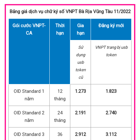
Bảng giá dịch vụ chữ ký số VNPT Bà Rịa Vũng Tàu 11/2022
Gói cước VNPT-
Thời
Gia
Đăng ký mới
CA
hạn
hạn
Sử
VNPT trang bị usb
dụng
token
usb
token
cũ
OID Standard 1
12
1.273
1.823
năm
tháng
OID Standard 2
24
2.191
2.740
năm
tháng
OID Standard 3
36
2.912
3.112