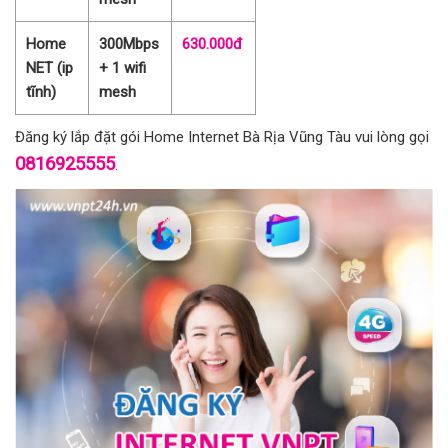
Home
300Mbps
630.000đ
NET (ip
+ 1 wifi
tĩnh)
mesh
Đăng ký lắp đặt gói Home Internet Bà Rịa Vũng Tàu vui lòng gọi
0816925555
.