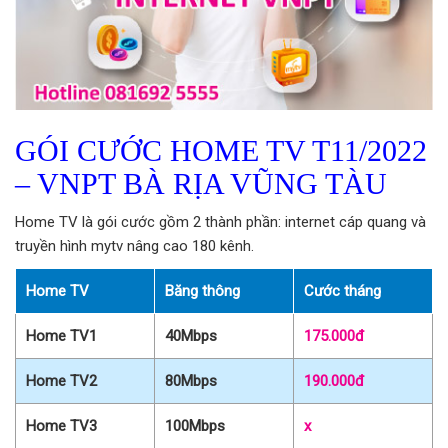
GÓI CƯỚC HOME TV T11/2022
– VNPT BÀ RỊA VŨNG TÀU
Home TV là gói cước gồm 2 thành phần: internet cáp quang và
truyền hình mytv nâng cao 180 kênh.
Home TV
Băng thông
Cước tháng
Home TV1
40Mbps
175.000đ
Home TV2
80Mbps
190.000đ
Home TV3
100Mbps
x