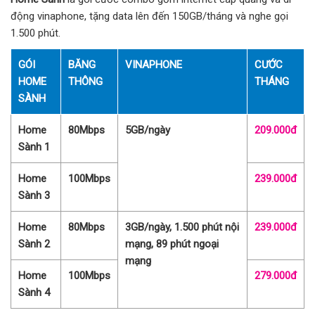
động vinaphone, tặng data lên đến 150GB/tháng và nghe gọi
1.500 phút.
GÓI
BĂNG
VINAPHONE
CƯỚC
HOME
THÔNG
THÁNG
SÀNH
Home
80Mbps
5GB/ngày
209.000đ
Sành 1
Home
100Mbps
239.000đ
Sành 3
Home
80Mbps
3GB/ngày, 1.500 phút nội
239.000đ
Sành 2
mạng, 89 phút ngoại
mạng
Home
100Mbps
279.000đ
Sành 4