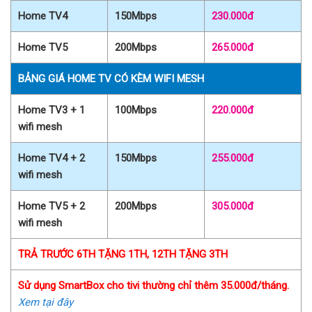
Home TV4
150Mbps
230.000đ
Home TV5
200Mbps
265.000đ
BẢNG GIÁ HOME TV CÓ KÈM WIFI MESH
Home TV3 + 1
100Mbps
220.000đ
wifi mesh
Home TV4 + 2
150Mbps
255.000đ
wifi mesh
Home TV5 + 2
200Mbps
305.000đ
wifi mesh
TRẢ TRƯỚC 6TH TẶNG 1TH, 12TH TẶNG 3TH
Sử dụng SmartBox cho tivi thường chỉ thêm 35.000đ/tháng.
Xem tại đây