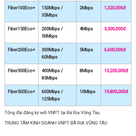
Fiber100Eco+
150Mbps /
2Mbps
1,320,000đ
35Mbps
Fiber150Eco+
200Mbps /
4Mbps
3,300,000đ
50Mbps
Fiber200Eco+
300Mbps /
5Mbps
6,600,000đ
60Mbps
Fiber300Eco+
400Mbps /
8Mbps
13,200,000đ
85Mbps
Fiber500Eco+
600Mbps /
10Mbps
19,800,000đ
125Mbps
Tổng đài đăng ký wifi VNPT tại Bà Rịa Vũng Tàu.
TRUNG TÂM KINH DOANH VNPT BÀ RỊA VŨNG TÀU