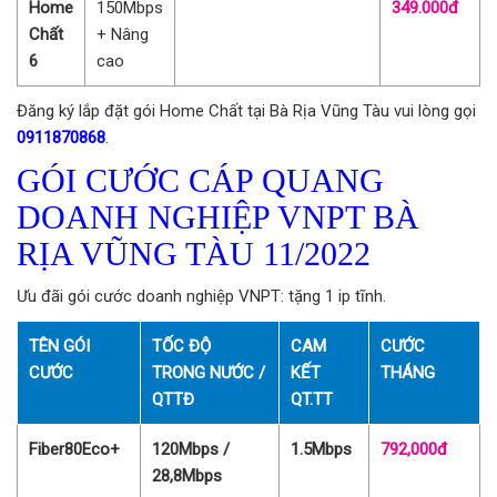
Home
150Mbps
349.000đ
Chất
+ Nâng
6
cao
Đăng ký lắp đặt gói Home Chất tại Bà Rịa Vũng Tàu vui lòng gọi
0911870868
.
GÓI CƯỚC CÁP QUANG
DOANH NGHIỆP VNPT BÀ
RỊA VŨNG TÀU 11/2022
Ưu đãi gói cước doanh nghiệp VNPT: tặng 1 ip tĩnh.
TÊN GÓI
TỐC ĐỘ
CAM
CƯỚC
CƯỚC
TRONG NƯỚC /
KẾT
THÁNG
QTTĐ
QT.TT
Fiber80Eco+
120Mbps /
1.5Mbps
792,000đ
28,8Mbps