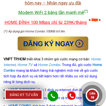
hôm nay – Nhận ngay ưu đãi
(*)
Modem WiFi 2 băng tần mạnh mẽ
HOME ĐỈNH 100 Mbps chỉ từ 239K/tháng
(*) Áp dụng gói Home Combo 100Mb trở lên.
VNPT TP.HCM
triển khai 3 nhóm gói cước mạng cơ bản:
Home
Internet
,
Home TV
và
Home Combo
.
Trong đó, gói cước
Home
Combo
mang lại khách hàng trải nghiệm mới mẻ về gói cước
tích hợp đa dịch vụ và tiết kiệm hơn rất nhiều so với sử dụng
riêng lẻ từng dịch vụ.
HOME INTERNET
:
gồm 1 dịch vụ internet đơn lẻ.
ĐĂNG KÝ TƯ VẤN
HOME TV
:
gồm 2 dịch vụ internet và truyền hình Mytv.
HOME COMBO
:
tích hợp 3 dịch vụ internet, truyền hình Mytv