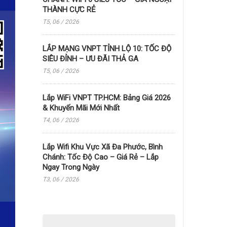
THÀNH CỰC RẺ
T5, 06 / 2026
LẮP MẠNG VNPT TỈNH LỘ 10: TỐC ĐỘ
SIÊU ĐỈNH – ƯU ĐÃI THẢ GA
T5, 06 / 2026
Lắp WiFi VNPT TP.HCM: Bảng Giá 2026
& Khuyến Mãi Mới Nhất
T4, 06 / 2026
Lắp Wifi Khu Vực Xã Đa Phước, Bình
Chánh: Tốc Độ Cao – Giá Rẻ – Lắp
Ngay Trong Ngày
T3, 06 / 2026