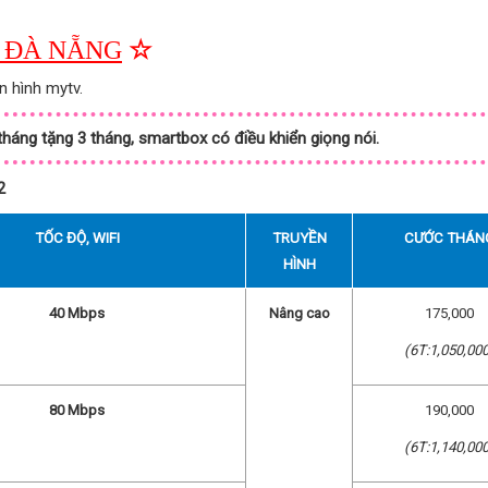
T ĐÀ NẴNG
☆
n hình mytv.
 tháng tặng 3 tháng, smartbox có điều khiển giọng nói.
2
TỐC ĐỘ, WIFI
TRUYỀN
CƯỚC THÁN
HÌNH
40 Mbps
Nâng cao
175,000
(6T:1,050,000
80 Mbps
190,000
(6T:1,140,000