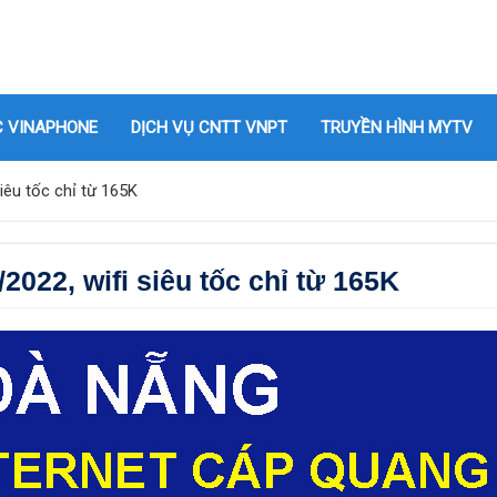
C VINAPHONE
DỊCH VỤ CNTT VNPT
TRUYỀN HÌNH MYTV
êu tốc chỉ từ 165K
22, wifi siêu tốc chỉ từ 165K