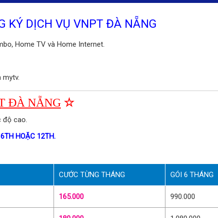
G KÝ DỊCH VỤ VNPT ĐÀ NẴNG
ombo, Home TV và Home Internet.
 mytv.
PT ĐÀ NẴNG
☆
c độ cao.
 6TH HOẶC 12TH.
CƯỚC TỪNG THÁNG
GÓI 6 THÁNG
165.000
990.000