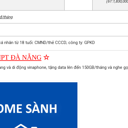
(6T:1,830,000
 đ/tháng
.
á nhân từ 18 tuổi: CMND/thẻ CCCD; công ty: GPKD
NPT ĐÀ NẴNG
☆
ng và di động vinaphone, tặng data lên đến 150GB/tháng và nghe gọ