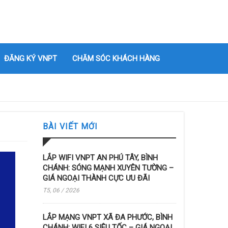
ĐĂNG KÝ VNPT
CHĂM SÓC KHÁCH HÀNG
BÀI VIẾT MỚI
LẮP WIFI VNPT AN PHÚ TÂY, BÌNH
CHÁNH: SÓNG MẠNH XUYÊN TƯỜNG –
GIÁ NGOẠI THÀNH CỰC ƯU ĐÃI
T5, 06 / 2026
LẮP MẠNG VNPT XÃ ĐA PHƯỚC, BÌNH
CHÁNH: WIFI 6 SIÊU TỐC – GIÁ NGOẠI