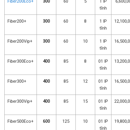
Fiber200Eco+
300
60
5
1 IP
6,600,0
tĩnh
Fiber200+
300
60
8
1 IP
12,100,
tĩnh
Fiber200Vip+
300
60
10
1 IP
16,500,
tĩnh
Fiber300Eco+
400
85
8
01 IP
13,200,
tĩnh
Fiber300+
400
85
12
01 IP
16,500,
tĩnh
Fiber300Vip+
400
85
15
01 IP
22,000,
tĩnh
Fiber500Eco+
600
125
10
01 IP
19,800,
tĩnh