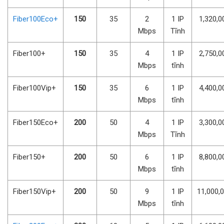
Fiber100Eco+
150
35
2
1 IP
1,320,0
Mbps
Tĩnh
Fiber100+
150
35
4
1 IP
2,750,0
Mbps
tĩnh
Fiber100Vip+
150
35
6
1 IP
4,400,0
Mbps
tĩnh
Fiber150Eco+
200
50
4
1 IP
3,300,0
Mbps
Tĩnh
Fiber150+
200
50
6
1 IP
8,800,0
Mbps
tĩnh
Fiber150Vip+
200
50
9
1 IP
11,000,
Mbps
tĩnh