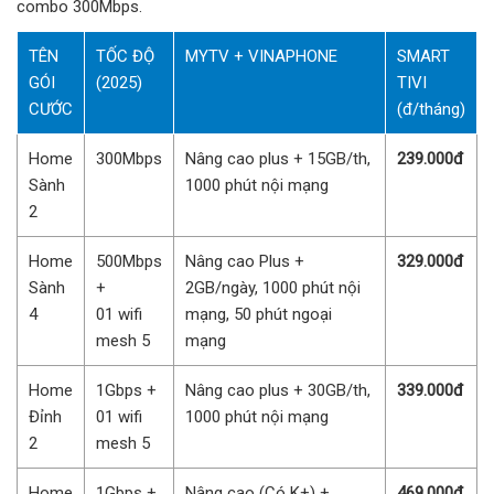
combo 300Mbps.
TÊN
TỐC ĐỘ
MYTV + VINAPHONE
SMART
GÓI
(2025)
TIVI
CƯỚC
(đ/tháng)
Home
300Mbps
Nâng cao plus + 15GB/th,
239.000đ
Sành
1000 phút nội mạng
2
Home
500Mbps
Nâng cao Plus +
329.000đ
Sành
+
2GB/ngày, 1000 phút nội
4
01 wifi
mạng, 50 phút ngoại
mesh 5
mạng
Home
1Gbps +
Nâng cao plus + 30GB/th,
339.000đ
Đỉnh
01 wifi
1000 phút nội mạng
2
mesh 5
Home
1Gbps +
Nâng cao (Có K+) +
469.000đ