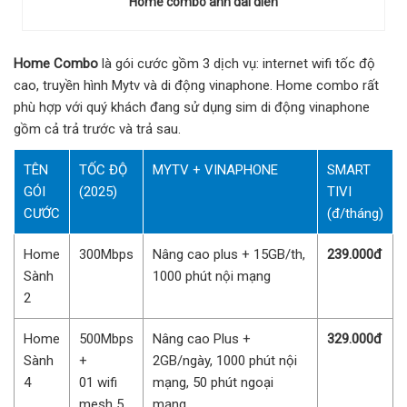
Home combo anh dai dien
Home Combo
là gói cước gồm 3 dịch vụ: internet wifi tốc độ
cao, truyền hình Mytv và di động vinaphone. Home combo rất
phù hợp với quý khách đang sử dụng sim di động vinaphone
gồm cả trả trước và trả sau.
TÊN
TỐC ĐỘ
MYTV + VINAPHONE
SMART
GÓI
(2025)
TIVI
CƯỚC
(đ/tháng)
Home
300Mbps
Nâng cao plus + 15GB/th,
239.000đ
Sành
1000 phút nội mạng
2
Home
500Mbps
Nâng cao Plus +
329.000đ
Sành
+
2GB/ngày, 1000 phút nội
4
01 wifi
mạng, 50 phút ngoại
mesh 5
mạng