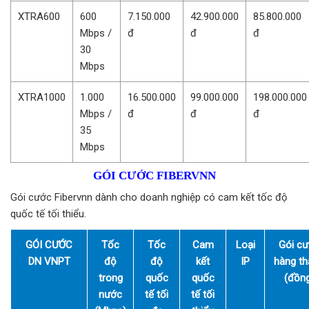
XTRA600
600
7.150.000
42.900.000
85.800.000
Mbps /
đ
đ
đ
30
Mbps
XTRA1000
1.000
16.500.000
99.000.000
198.000.000
Mbps /
đ
đ
đ
35
Mbps
GÓI CƯỚC FIBERVNN
Gói cước Fibervnn dành cho doanh nghiệp có cam kết tốc độ
quốc tế tối thiểu.
GÓI CƯỚC
Tốc
Tốc
Cam
Loại
Gói c
DN VNPT
độ
độ
kết
IP
hàng t
trong
quốc
quốc
(đồn
nước
tế tối
tế tối