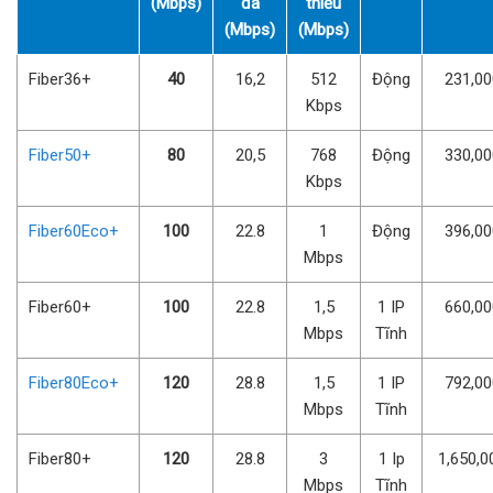
(Mbps)
đa
thiểu
(Mbps)
(Mbps)
Fiber36+
40
16,2
512
Động
231,0
Kbps
Fiber50+
80
20,5
768
Động
330,0
Kbps
Fiber60Eco+
100
22.8
1
Động
396,0
Mbps
Fiber60+
100
22.8
1,5
1 IP
660,0
Mbps
Tĩnh
Fiber80Eco+
120
28.8
1,5
1 IP
792,0
Mbps
Tĩnh
Fiber80+
120
28.8
3
1 Ip
1,650,0
Mbps
Tĩnh