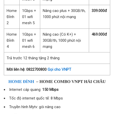
Home
1Gbps +
Nâng cao plus + 30GB/th,
339.000đ
Đỉnh
01 wifi
1000 phút nội mạng
2
mesh 5
Home
1Gbps +
Nâng cao (Có K+) +
469.000đ
Đỉnh
01 wifi
30GB/th, 1000 phút nội
4
mesh 6
mạng
Trả trước 12 tháng tặng 2 tháng
Mời liên hệ: 0822700800
Gọi cho VNPT
HOME ĐỈNH
– HOME COMBO VNPT HẢI CHÂU
Internet cáp quang:
150 Mbps
Tốc độ internet quốc tế: 8 Mbps
Truyền hình Mytv: gói nâng cao