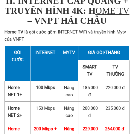
II. INTERNET CÁP QUANG +
TRUYỀN HÌNH 4K: H
OME TV
– VNPT HẢI CHÂU
Home TV
là gói cước gồm INTERNET WiFi và truyền hình Mytv
của VNPT.
GÓI
INTERNET
MYTV
GIÁ GÓI/THÁNG
CƯỚC
SMART
TV
TV
THƯỜNG
Home
100 Mbps
Nâng
185.000
220.000 đ
NET 1+
cao
đ
Home
150 Mbps
Nâng
200.000
235.000 đ
NET 2+
cao
đ
Home
200 Mbps +
Nâng
229.000
264.000 đ