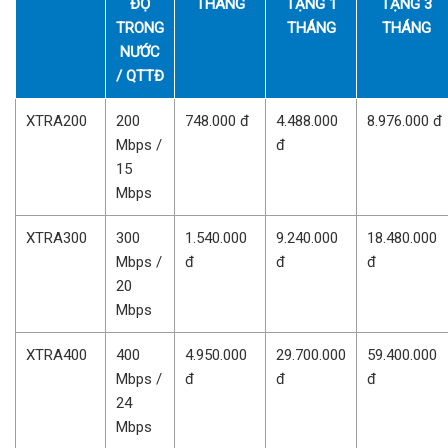
ĐỘ
THÁNG
TẶNG 1
TẶNG 3
TRONG
THÁNG
THÁNG
NƯỚC
/ QTTĐ
XTRA200
200
748.000 đ
4.488.000
8.976.000 đ
Mbps /
đ
15
Mbps
XTRA300
300
1.540.000
9.240.000
18.480.000
Mbps /
đ
đ
đ
20
Mbps
XTRA400
400
4.950.000
29.700.000
59.400.000
Mbps /
đ
đ
đ
24
Mbps