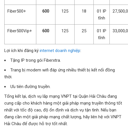
Fiber500+
600
125
18
01 IP
27,500,
tĩnh
Fiber500Vip+
600
125
25
01 IP
33,000,
tĩnh
Lợi ích khi đăng ký
internet doanh nghiệp
:
Tặng IP trong gói Fiberxtra.
Trang bị modem wifi đáp ứng nhiều thiết bị kết nối đồng
thời.
Ưu tiên đường truyền.
Tổng kết lại, dịch vụ lắp mạng VNPT tại Quận Hải Châu đang
cung cấp cho khách hàng một giải pháp mạng truyền thông tốt
nhất với tốc độ cao, độ ổn định và dịch vụ tận tình. Nếu bạn
đang cần một giải pháp mạng chất lượng, hãy liên hệ với VNPT
Hải Châu để được hỗ trợ tốt nhất.