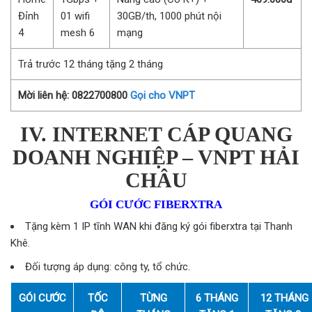
Đỉnh
01 wifi
30GB/th, 1000 phút nội
4
mesh 6
mạng
Trả trước 12 tháng tặng 2 tháng
Mời liên hệ: 0822700800
Gọi cho VNPT
IV. INTERNET CÁP QUANG
DOANH NGHIỆP – VNPT HẢI
CHÂU
GÓI CƯỚC FIBERXTRA
Tặng kèm 1 IP tĩnh WAN khi đăng ký gói fiberxtra tại Thanh
Khê.
Đối tượng áp dụng: công ty, tổ chức.
GÓI CƯỚC
TỐC
TỪNG
6 THÁNG
12 THÁNG