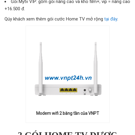
Gói Mytv VIP: gồm gói nâng cao và kho film+; vip = nâng cao
+16.500 đ.
Qúy khách xem thêm gói cước Home TV mở rộng
tại đây
.
Modem wifi 2 băng tần của VNPT