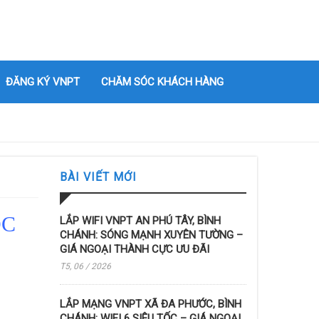
ĐĂNG KÝ VNPT
CHĂM SÓC KHÁCH HÀNG
BÀI VIẾT MỚI
ỘC
LẮP WIFI VNPT AN PHÚ TÂY, BÌNH
CHÁNH: SÓNG MẠNH XUYÊN TƯỜNG –
GIÁ NGOẠI THÀNH CỰC ƯU ĐÃI
T5, 06 / 2026
LẮP MẠNG VNPT XÃ ĐA PHƯỚC, BÌNH
CHÁNH: WIFI 6 SIÊU TỐC – GIÁ NGOẠI