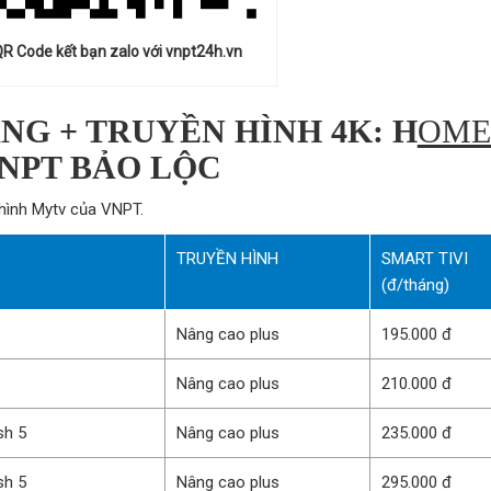
R Code kết bạn zalo với vnpt24h.vn
ANG + TRUYỀN HÌNH 4K: H
OME
VNPT BẢO LỘC
hình Mytv của VNPT.
TRUYỀN HÌNH
SMART TIVI
(đ/tháng)
Nâng cao plus
195.000 đ
Nâng cao plus
210.000 đ
sh 5
Nâng cao plus
235.000 đ
sh 5
Nâng cao plus
295.000 đ