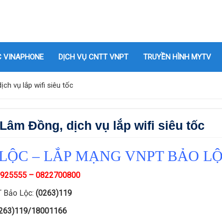
C VINAPHONE
DỊCH VỤ CNTT VNPT
TRUYỀN HÌNH MYTV
h vụ lắp wifi siêu tốc
âm Đồng, dịch vụ lắp wifi siêu tốc
LỘC – LẮP MẠNG VNPT BẢO L
925555 – 0822700800
T Bảo Lộc:
(0263)119
263)119/18001166