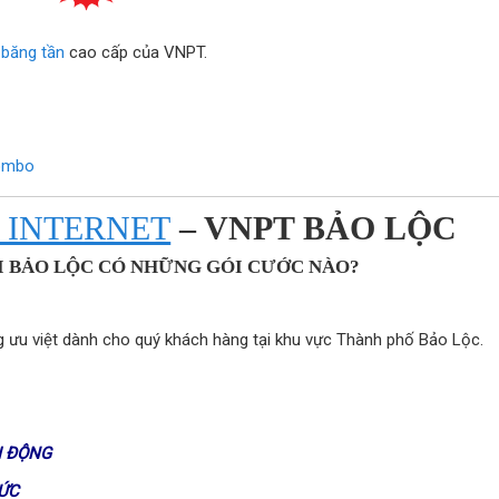
 băng tần
cao cấp của VNPT.
ombo
 INTERNET
– VNPT BẢO LỘC
I BẢO LỘC CÓ NHỮNG GÓI CƯỚC NÀO?
ăng ưu việt dành cho quý khách hàng tại khu vực Thành phố Bảo Lộc.
I ĐỘNG
ỨC