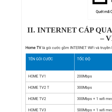
Quét mã Q
II. INTERNET CÁP QU
– 
Home TV
là gói cước gồm INTERNET WiFi và truyền 
TÊN GÓI CƯỚC
TỐC ĐỘ
HOME TV1
200Mbps
HOME TV2 T
300Mbps
HOME TV2
300Mbps + 1 wifi me
HOME TV3
500Mbps + 1 wifi me