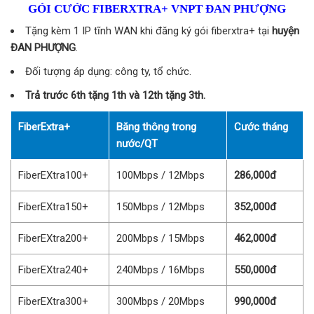
GÓI CƯỚC FIBERXTRA+ VNPT ĐAN PHƯỢNG
Tặng kèm 1 IP tĩnh WAN khi đăng ký gói fiberxtra+ tại
huyện
ĐAN PHƯỢNG
.
Đối tượng áp dụng: công ty, tổ chức.
Trả trước 6th tặng 1th và 12th tặng 3th.
FiberExtra+
Băng thông trong
Cước tháng
nước/QT
FiberEXtra100+
100Mbps / 12Mbps
286,000đ
FiberEXtra150+
150Mbps / 12Mbps
352,000đ
FiberEXtra200+
200Mbps / 15Mbps
462,000đ
FiberEXtra240+
240Mbps / 16Mbps
550,000đ
FiberEXtra300+
300Mbps / 20Mbps
990,000đ