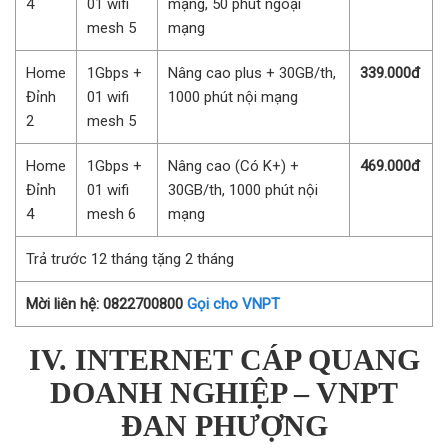
4
01 wifi
mạng, 50 phút ngoại
mesh 5
mạng
Home
1Gbps +
Nâng cao plus + 30GB/th,
339.000đ
Đỉnh
01 wifi
1000 phút nội mạng
2
mesh 5
Home
1Gbps +
Nâng cao (Có K+) +
469.000đ
Đỉnh
01 wifi
30GB/th, 1000 phút nội
4
mesh 6
mạng
Trả trước 12 tháng tặng 2 tháng
Mời liên hệ: 0822700800
Gọi cho VNPT
IV. INTERNET CÁP QUANG
DOANH NGHIỆP – VNPT
ĐAN PHƯỢNG