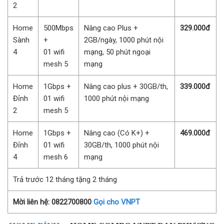
2
Home
500Mbps
Nâng cao Plus +
329.000đ
Sành
+
2GB/ngày, 1000 phút nội
4
01 wifi
mạng, 50 phút ngoại
mesh 5
mạng
Home
1Gbps +
Nâng cao plus + 30GB/th,
339.000đ
Đỉnh
01 wifi
1000 phút nội mạng
2
mesh 5
Home
1Gbps +
Nâng cao (Có K+) +
469.000đ
Đỉnh
01 wifi
30GB/th, 1000 phút nội
4
mesh 6
mạng
Trả trước 12 tháng tặng 2 tháng
Mời liên hệ: 0822700800
Gọi cho VNPT