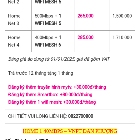
Net 2
WIFI MESH 5
Home
500Mbps +
1
265.000
1.590.000
Net 3
WIFI MESH 5
Home
400Mbps +
1
285.000
1.710.000
Net 4
WIFI MESH 6
Bảng giá áp dụng từ 01/01/2025, giá đã gồm VAT
Trả trước 12 tháng tặng 1 tháng
Đăng ký thêm truyền hình mytv: +30.000đ/tháng
Đăng ký thêm Smartbox: +30.000đ/tháng
Đăng ký thêm 1 wifi mesh: +30.000đ/tháng
CHI TIẾT VUI LÒNG LIÊN HỆ:
0822700800
HOME 1 40MBPS – VNPT ĐAN PHƯỢNG