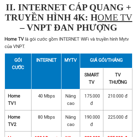
II. INTERNET CÁP QUANG +
TRUYỀN HÌNH 4K: H
OME TV
– VNPT ĐAN PHƯỢNG
Home TV
là gói cước gồm INTERNET WiFi và truyền hình Mytv
của VNPT.
GÓI
INTERNET
MYTV
GIÁ GÓI/THÁNG
CƯỚC
SMART
TV
TV
THƯỜNG
Home
40 Mbps
Nâng
175.000
210.000 đ
TV1
cao
đ
Home
80 Mbps
Nâng
190.000
225.000 đ
TV2
cao
đ