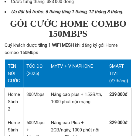
Cước từng tháng: 383.000 đồng.
Ưu đãi trả trước: 6 tháng tặng 1 tháng, 12 tháng 3 tháng.
GÓI CƯỚC HOME COMBO
150MBPS
Quý khách được
tặng 1 WIFI MESH
khi đăng ký gói Home
combo 150Mbps.
TÊN
TỐC ĐỘ
MYTV + VINAPHONE
SMART
GÓI
(2025)
TIVI
CƯỚC
(đ/tháng)
Home
300Mbps
Nâng cao plus + 15GB/th,
239.000đ
Sành
1000 phút nội mạng
2
Home
500Mbps
Nâng cao Plus +
329.000đ
Sành
+
2GB/ngày, 1000 phút nội