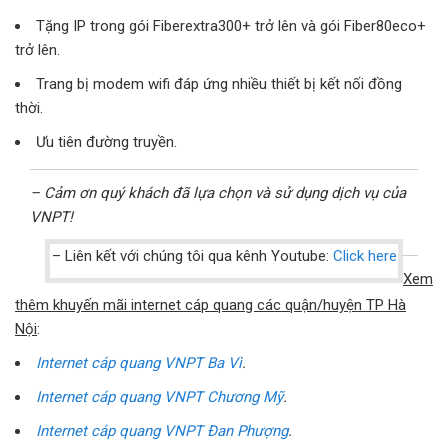
Tặng IP trong gói Fiberextra300+ trở lên và gói Fiber80eco+
trở lên.
Trang bị modem wifi đáp ứng nhiều thiết bị kết nối đồng
thời.
Ưu tiên đường truyền.
– Cảm ơn quý khách đã lựa chọn và sử dụng dịch vụ của
VNPT!
– Liên kết với chúng tôi qua kênh Youtube:
Click here
Xem
thêm khuyến mãi internet cáp quang các quận/huyện TP Hà
Nội
:
Internet cáp quang VNPT Ba Vì
.
Internet cáp quang VNPT Chương Mỹ
.
Internet cáp quang VNPT Đan Phượng
.