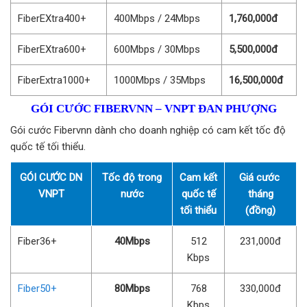
FiberEXtra400+
400Mbps / 24Mbps
1,760,000đ
FiberEXtra600+
600Mbps / 30Mbps
5,500,000đ
FiberExtra1000+
1000Mbps / 35Mbps
16,500,000đ
GÓI CƯỚC FIBERVNN – VNPT ĐAN PHƯỢNG
Gói cước Fibervnn dành cho doanh nghiệp có cam kết tốc độ
quốc tế tối thiểu.
GÓI CƯỚC DN
Tốc độ trong
Cam kết
Giá cước
VNPT
nước
quốc tế
tháng
tối thiểu
(đồng)
Fiber36+
40Mbps
512
231,000đ
Kbps
Fiber50+
80Mbps
768
330,000đ
Kbps