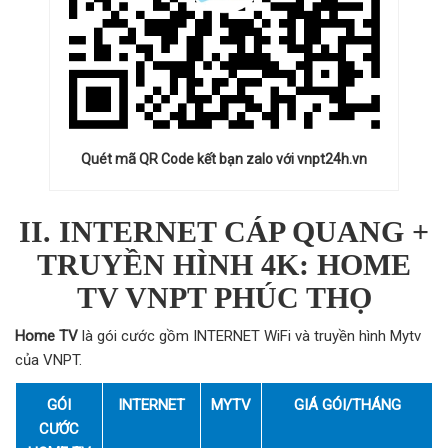
Quét mã QR Code kết bạn zalo với vnpt24h.vn
II. INTERNET CÁP QUANG +
TRUYỀN HÌNH 4K: HOME
TV VNPT PHÚC THỌ
Home TV
là gói cước gồm INTERNET WiFi và truyền hình Mytv
của VNPT.
GÓI
INTERNET
MYTV
GIÁ GÓI/THÁNG
CƯỚC