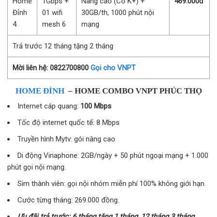
Home
1Gbps +
Nâng cao (Có K+) +
469.000đ
Đỉnh
01 wifi
30GB/th, 1000 phút nội
4
mesh 6
mạng
Trả trước 12 tháng tặng 2 tháng
Mời liên hệ: 0822700800
Gọi cho VNPT
HOME ĐỈNH
– HOME COMBO VNPT PHÚC THỌ
Internet cáp quang:
100 Mbps
Tốc độ internet quốc tế: 8 Mbps
Truyền hình Mytv: gói nâng cao
Di động Vinaphone: 2GB/ngày + 50 phút ngoại mạng + 1.000
phút gọi nội mạng.
Sim thành viên: gọi nội nhóm miễn phí 100% không giới hạn.
Cước từng tháng: 269.000 đồng.
Ưu đãi trả trước: 6 tháng tặng 1 tháng, 12 tháng 3 tháng.