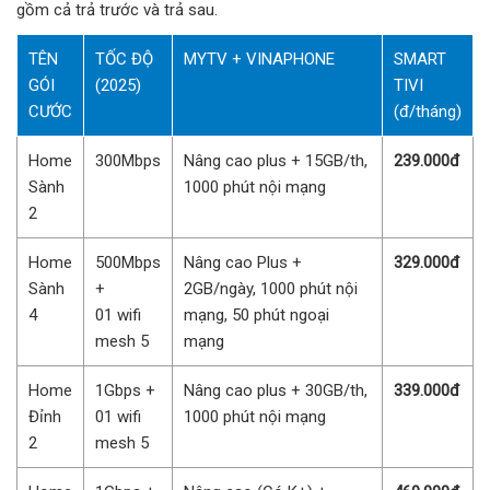
gồm cả trả trước và trả sau.
TÊN
TỐC ĐỘ
MYTV + VINAPHONE
SMART
GÓI
(2025)
TIVI
CƯỚC
(đ/tháng)
Home
300Mbps
Nâng cao plus + 15GB/th,
239.000đ
Sành
1000 phút nội mạng
2
Home
500Mbps
Nâng cao Plus +
329.000đ
Sành
+
2GB/ngày, 1000 phút nội
4
01 wifi
mạng, 50 phút ngoại
mesh 5
mạng
Home
1Gbps +
Nâng cao plus + 30GB/th,
339.000đ
Đỉnh
01 wifi
1000 phút nội mạng
2
mesh 5