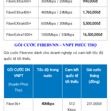
FiberEXtra300+
300Mbps / 20Mbps
990,000đ
FiberEXtra400+
400Mbps / 24Mbps
1,760,000đ
FiberEXtra600+
600Mbps / 30Mbps
5,500,000đ
FiberExtra1000+
1000Mbps / 35Mbps
16,500,000đ
GÓI CƯỚC FIBERVNN – VNPT PHÚC THỌ
Gói cước Fibervnn dành cho doanh nghiệp có cam kết tốc độ
quốc tế tối thiểu.
GÓI CƯỚC DN
Tốc độ trong
Cam kết
Giá cước
VNPT
nước
quốc tế
tháng
tối thiểu
(đồng)
(huyện Phúc
Thọ)
Fiber36+
40Mbps
512
231,000đ
Kbps