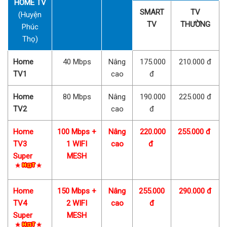
HOME TV
SMART
TV
(Huyện
TV
THƯỜNG
Phúc
Thọ)
Home
40 Mbps
Nâng
175.000
210.000 đ
TV1
cao
đ
Home
80 Mbps
Nâng
190.000
225.000 đ
TV2
cao
đ
Home
100 Mbps +
Nâng
220.000
255.000 đ
TV3
1 WIFI
cao
đ
Super
MESH
Home
150 Mbps +
Nâng
255.000
290.000 đ
TV4
2 WIFI
cao
đ
Super
MESH