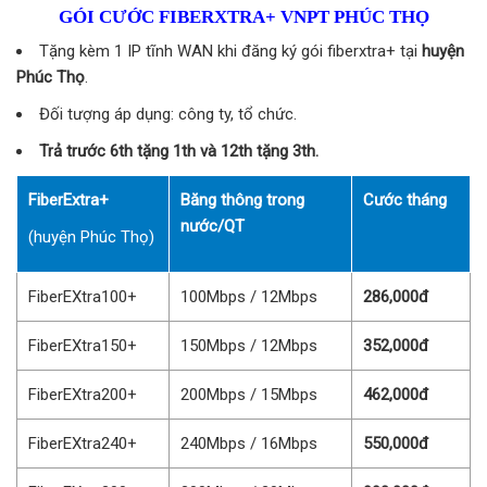
GÓI CƯỚC FIBERXTRA+ VNPT PHÚC THỌ
Tặng kèm 1 IP tĩnh WAN khi đăng ký gói fiberxtra+ tại
huyện
Phúc Thọ
.
Đối tượng áp dụng: công ty, tổ chức.
Trả trước 6th tặng 1th và 12th tặng 3th.
FiberExtra+
Băng thông trong
Cước tháng
nước/QT
(huyện Phúc Thọ)
FiberEXtra100+
100Mbps / 12Mbps
286,000đ
FiberEXtra150+
150Mbps / 12Mbps
352,000đ
FiberEXtra200+
200Mbps / 15Mbps
462,000đ
FiberEXtra240+
240Mbps / 16Mbps
550,000đ