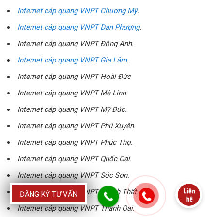
Internet cáp quang VNPT Chương Mỹ
.
Internet cáp quang VNPT Đan Phượng
.
Internet cáp quang VNPT Đông Anh.
Internet cáp quang VNPT Gia Lâm
.
Internet cáp quang VNPT Hoài Đức
Internet cáp quang VNPT Mê Linh
Internet cáp quang VNPT Mỹ Đức.
Internet cáp quang VNPT Phú Xuyên.
Internet cáp quang VNPT Phúc Thọ.
Internet cáp quang VNPT Quốc Oai.
Internet cáp quang VNPT Sóc Sơn.
Internet cáp quang VNPT Thạch Thất.
ĐĂNG KÝ TƯ VẤN
Internet cáp quang VNPT Thanh Oai.