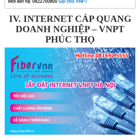
Mời liên hệ: 0822700800
Gọi cho VNPT
IV. INTERNET CÁP QUANG
DOANH NGHIỆP – VNPT
PHÚC THỌ