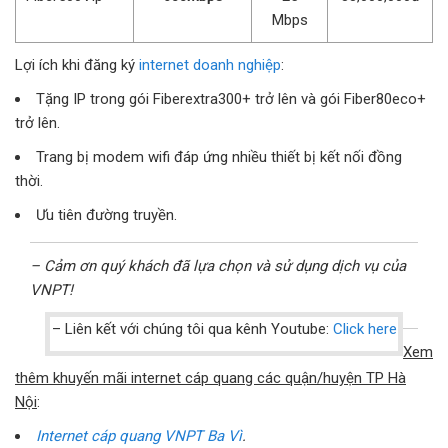
Mbps
Lợi ích khi đăng ký
internet doanh nghiệp
:
Tặng IP trong gói Fiberextra300+ trở lên và gói Fiber80eco+
trở lên.
Trang bị modem wifi đáp ứng nhiều thiết bị kết nối đồng
thời.
Ưu tiên đường truyền.
– Cảm ơn quý khách đã lựa chọn và sử dụng dịch vụ của
VNPT!
– Liên kết với chúng tôi qua kênh Youtube:
Click here
Xem
thêm khuyến mãi internet cáp quang các quận/huyện TP Hà
Nội
:
Internet cáp quang VNPT Ba Vì
.